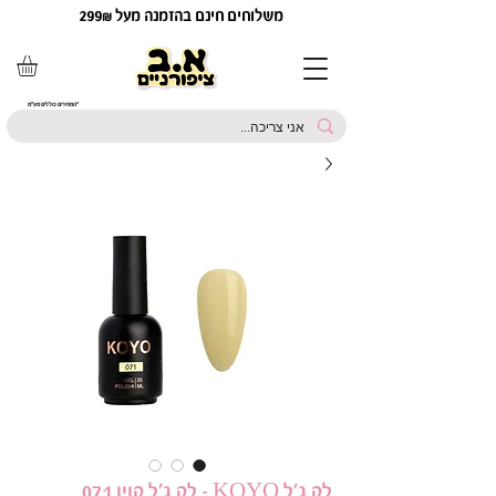
משלוחים חינם בהזמנה מעל 299₪
*המחירים כוללים מע"מ
לק ג'ל KOYO - לק ג'ל קויו 071