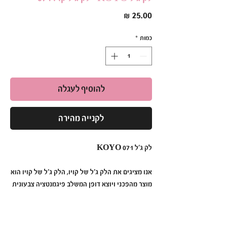
מחיר
כמות
*
להוסיף לעגלה
לקנייה מהירה
לק ג׳ל KOYO 071
אנו מציגים את הלק ג׳ל של קויו, הלק ג׳ל של קויו הוא
מוצר מהפכני ויוצא דופן המשלב פיגמנטציה צבעונית
תוססת, עמידות ללא תחרות ומריחה ללא מאמץ כדי
ליצור מניקור שנמשך זמן רב יותר מאי פעם.