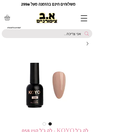
משלוחים חינם בהזמנה מעל 299₪
*המחירים כוללים מע"מ
לק ג'ל KOYO - לק ג'ל קויו 058