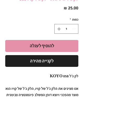
מחיר
כמות
*
להוסיף לעגלה
לקנייה מהירה
לק ג׳ל KOYO 058
אנו מציגים את הלק ג׳ל של קויו, הלק ג׳ל של קויו הוא
מוצר מהפכני ויוצא דופן המשלב פיגמנטציה צבעונית
תוססת, עמידות ללא תחרות ומריחה ללא מאמץ כדי
ליצור מניקור שנמשך זמן רב יותר מאי פעם.