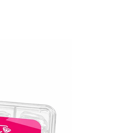
המודרניים, וזו הסיבה שלק ג׳ל קויו נועד לה
ממש כמוך!. לק ג׳ל קויו מגן על הציפורניים
שבבים, סדקים ודהייה.
לק ג׳ל קויו שומר על יופיו המקורי במשך ש
ארוכים.
אלגנטיות עמידה לאורך זמן:
עם לק ג׳ל קויו תוכלי ליהנות מציפורניים 
טריות וחסרות פגמים כמו ביום בו מרחת אותו
קויו בעל כוח עמידה יוצא דופן האומר שאת 
להתהדר עם המניקור שלך בביטחון לתקופה
ממושכת.
יישום ללא מאמץ:
השגת מניקור מהמם לא הייתה קלה יותר.
לק ג׳ל קויו מחליק בצורה חלקה, ומאפשר כי
ואחיד. הנוסחה הידידותית שלו מושלמת לכ
החל ממתחילות ועד מקצועית ששנים בתחום
ומבטיחה שהציפורניים יצאו מושלמות בכל 