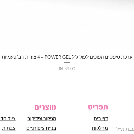
ערכת טיפסים הפוכים לפוליג׳ל POWER GEL – ‏4 צורות רב־פעמיות
מחיר
תפריט
מוצרים
דף בית
מניקור ופדיקור
ציוד חד-
מחלקות
בניית ציפורניים
צבתות