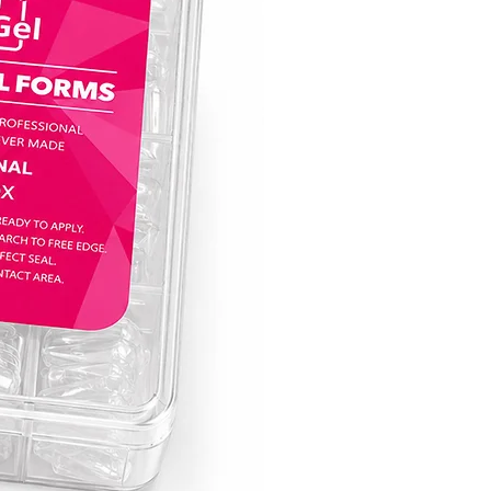
מושלם עבור ג׳ל לק אנטומי:
בין אם את אומנית ציפורניים ותיקה או רק 
לחקור את עולם עיצוב הציפורניים, לק ג׳ל קו
בחירה אידיאלית ליצירת עיצובים מורכבים ו
העקביות והגמישות של לק ג׳ל קויו הופכות 
לקנבס המושלם להבעת היצירתיות שלך ול
מראה ג׳ל לק אנטומי מושלם.
הרימי את אומנות הציפורניים שלך לגבהים
עם לק ג׳ל של חברת קויו, שבו פיגמנטציה צ
שובת לב, חוזק וקלות השימוש באים יחד כד
מחדש את חווית טיפוח הציפורניים. הפכי כל
ליצירת מופת עם קולקציית לק ג׳ל של קויו 
לציפורניים מסנוורות שמותירות רושם מתמ