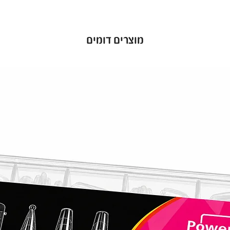
יות חזק
 שלך מפני
בועות
מוצרים דומים
שנשארות
. לק ג׳ל
יכולה
סוי מדויק
ל הרמות
,
פעם.