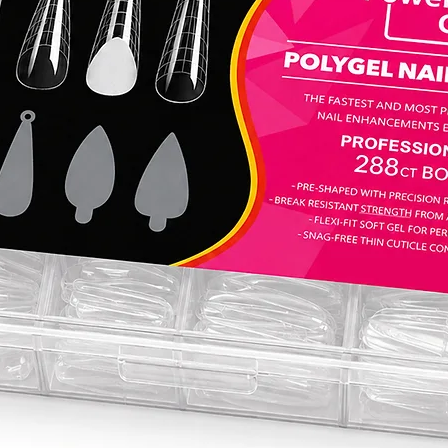
מתחילה
יו הוא
מפורטים.
אותו
השגת
 חדשים
בעונית
י להגדיר
 מניקור
- הסוד
שך.