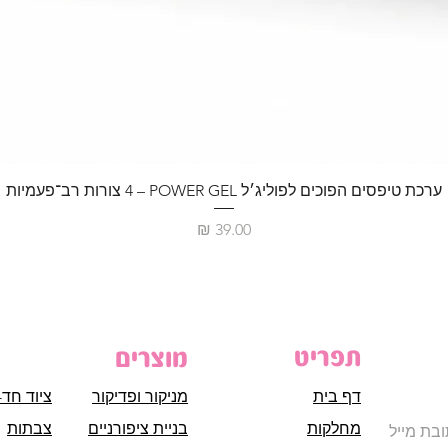
ערכת טיפסים הפוכים לפוליג׳ל POWER GEL – ‏4 צורות רב־פעמיות
מחיר
תפריט
מוצרים
דף בית
מניקור ופדיקור
ציוד חד-
מחלקות
בניית ציפורניים
צבתות