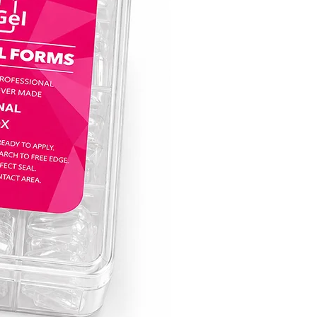
מושלם עבור ג׳ל לק אנטומי:
בין אם את אומנית ציפורניים ותיקה או רק 
לחקור את עולם עיצוב הציפורניים, לק ג׳ל קו
בחירה אידיאלית ליצירת עיצובים מורכבים ו
העקביות והגמישות של לק ג׳ל קויו הופכות 
לקנבס המושלם להבעת היצירתיות שלך ול
מראה ג׳ל לק אנטומי מושלם.
הרימי את אומנות הציפורניים שלך לגבהים
עם לק ג׳ל של חברת קויו, שבו פיגמנטציה צ
שובת לב, חוזק וקלות השימוש באים יחד כד
מחדש את חווית טיפוח הציפורניים. הפכי כל
ליצירת מופת עם קולקציית לק ג׳ל של קויו 
לציפורניים מסנוורות שמותירות רושם מתמ