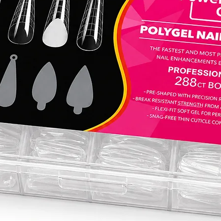
מתחילה
יו הוא
מפורטים.
אותו
השגת
 חדשים
בעונית
י להגדיר
 מניקור
- הסוד
שך.