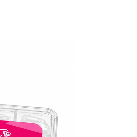
המודרניים, וזו הסיבה שלק ג׳ל קויו נועד לה
ממש כמוך!. לק ג׳ל קויו מגן על הציפורניים
שבבים, סדקים ודהייה.
לק ג׳ל קויו שומר על יופיו המקורי במשך ש
ארוכים.
אלגנטיות עמידה לאורך זמן:
עם לק ג׳ל קויו תוכלי ליהנות מציפורניים 
טריות וחסרות פגמים כמו ביום בו מרחת אותו
קויו בעל כוח עמידה יוצא דופן האומר שאת 
להתהדר עם המניקור שלך בביטחון לתקופה
ממושכת.
יישום ללא מאמץ:
השגת מניקור מהמם לא הייתה קלה יותר.
לק ג׳ל קויו מחליק בצורה חלקה, ומאפשר כי
ואחיד. הנוסחה הידידותית שלו מושלמת לכ
החל ממתחילות ועד מקצועית ששנים בתחום
ומבטיחה שהציפורניים יצאו מושלמות בכל 