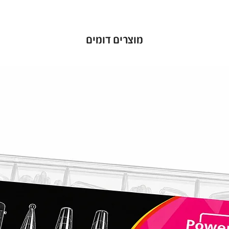
יות חזק
 שלך מפני
בועות
מוצרים דומים
שנשארות
. לק ג׳ל
יכולה
סוי מדויק
ל הרמות
,
פעם.