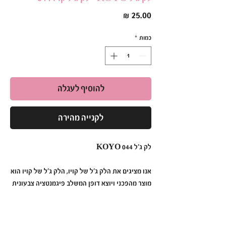
מחיר
כמות
*
להוסיף לעגלה
לקנייה מהירה
לק ג׳ל KOYO 044
אנו מציגים את הלק ג׳ל של קויו, הלק ג׳ל של קויו הוא
מוצר מהפכני ויוצא דופן המשלב פיגמנטציה צבעונית
תוססת, עמידות ללא תחרות ומריחה ללא מאמץ כדי
ליצור מניקור שנמשך זמן רב יותר מאי פעם.