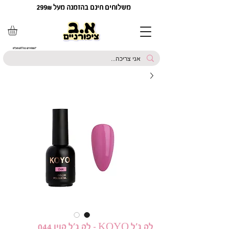
משלוחים חינם בהזמנה מעל 299₪
*המחירים כוללים מע"מ
לק ג'ל KOYO - לק ג'ל קויו 044