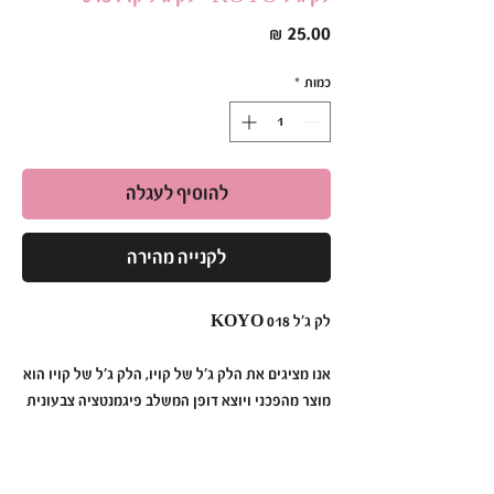
מחיר
כמות
*
להוסיף לעגלה
לקנייה מהירה
לק ג׳ל KOYO 018
אנו מציגים את הלק ג׳ל של קויו, הלק ג׳ל של קויו הוא
מוצר מהפכני ויוצא דופן המשלב פיגמנטציה צבעונית
תוססת, עמידות ללא תחרות ומריחה ללא מאמץ כדי
ליצור מניקור שנמשך זמן רב יותר מאי פעם.