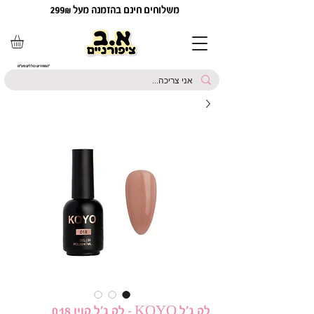
משלוחים חינם בהזמנה מעל 299₪
*המחירים כוללים מע"מ
לק ג'ל KOYO - לק ג'ל קויו 018