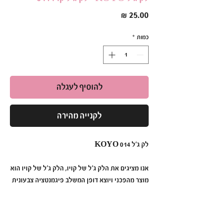
מחיר
כמות
*
להוסיף לעגלה
לקנייה מהירה
לק ג׳ל KOYO 014
אנו מציגים את הלק ג׳ל של קויו, הלק ג׳ל של קויו הוא
מוצר מהפכני ויוצא דופן המשלב פיגמנטציה צבעונית
תוססת, עמידות ללא תחרות ומריחה ללא מאמץ כדי
ליצור מניקור שנמשך זמן רב יותר מאי פעם.