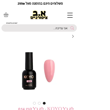
משלוחים חינם בהזמנה מעל 299₪
*המחירים כוללים מע"מ
לק ג'ל KOYO - לק ג'ל קויו 014