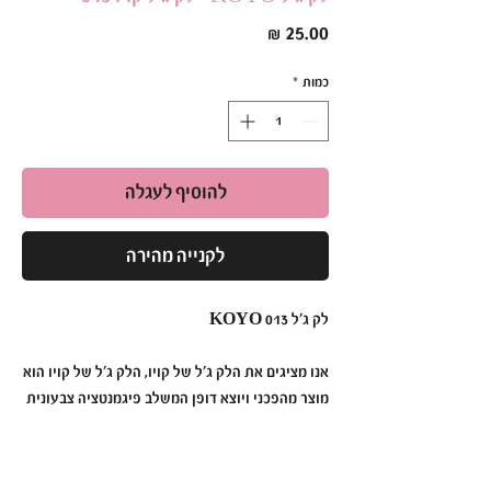
מחיר
כמות
*
להוסיף לעגלה
לקנייה מהירה
לק ג׳ל KOYO 013
אנו מציגים את הלק ג׳ל של קויו, הלק ג׳ל של קויו הוא
מוצר מהפכני ויוצא דופן המשלב פיגמנטציה צבעונית
תוססת, עמידות ללא תחרות ומריחה ללא מאמץ כדי
ליצור מניקור שנמשך זמן רב יותר מאי פעם.