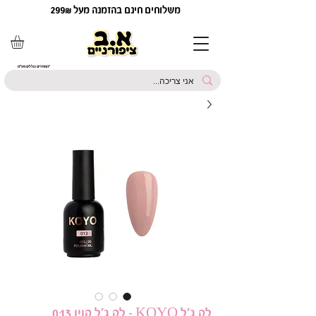
משלוחים חינם בהזמנה מעל 299₪
*המחירים כוללים מע"מ
לק ג'ל KOYO - לק ג'ל קויו 013