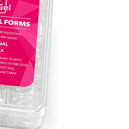
מושלם עבור ג׳ל לק אנטומי:
בין אם את אומנית ציפורניים ותיקה או רק 
לחקור את עולם עיצוב הציפורניים, לק ג׳ל קו
בחירה אידיאלית ליצירת עיצובים מורכבים ו
העקביות והגמישות של לק ג׳ל קויו הופכות 
לקנבס המושלם להבעת היצירתיות שלך ול
מראה ג׳ל לק אנטומי מושלם.
הרימי את אומנות הציפורניים שלך לגבהים
עם לק ג׳ל של חברת קויו, שבו פיגמנטציה צ
שובת לב, חוזק וקלות השימוש באים יחד כד
מחדש את חווית טיפוח הציפורניים. הפכי כל
ליצירת מופת עם קולקציית לק ג׳ל של קויו 
לציפורניים מסנוורות שמותירות רושם מתמ