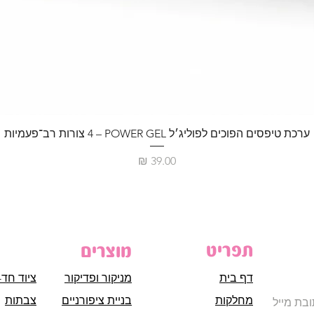
ערכת טיפסים הפוכים לפוליג׳ל POWER GEL – ‏4 צורות רב־פעמיות
מחיר
תפריט
מוצרים
דף בית
מניקור ופדיקור
ציוד חד-
מחלקות
בניית ציפורניים
צבתות