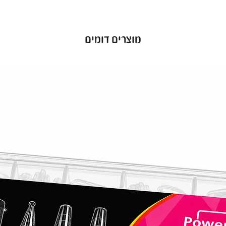
יות חזק
 שלך מפני
בועות
מוצרים דומים
שנשארות
. לק ג׳ל
יכולה
סוי מדויק
ל הרמות
,
פעם.