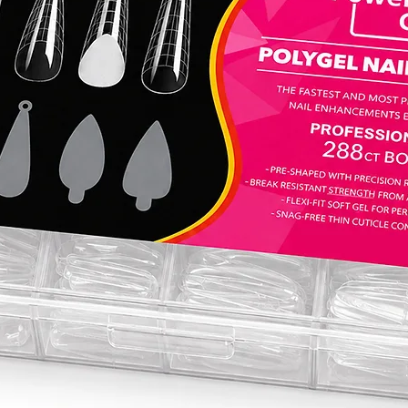
מתחילה
יו הוא
מפורטים.
אותו
השגת
 חדשים
בעונית
י להגדיר
 מניקור
- הסוד
שך.