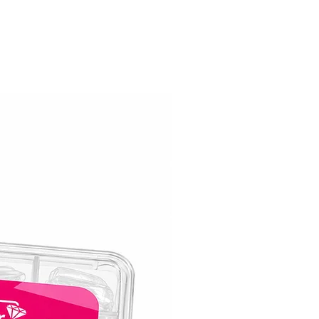
המודרניים, וזו הסיבה שלק ג׳ל קויו נועד לה
ממש כמוך!. לק ג׳ל קויו מגן על הציפורניים
שבבים, סדקים ודהייה.
לק ג׳ל קויו שומר על יופיו המקורי במשך ש
ארוכים.
אלגנטיות עמידה לאורך זמן:
עם לק ג׳ל קויו תוכלי ליהנות מציפורניים 
טריות וחסרות פגמים כמו ביום בו מרחת אותו
קויו בעל כוח עמידה יוצא דופן האומר שאת 
להתהדר עם המניקור שלך בביטחון לתקופה
ממושכת.
יישום ללא מאמץ:
השגת מניקור מהמם לא הייתה קלה יותר.
לק ג׳ל קויו מחליק בצורה חלקה, ומאפשר כי
ואחיד. הנוסחה הידידותית שלו מושלמת לכ
החל ממתחילות ועד מקצועית ששנים בתחום
ומבטיחה שהציפורניים יצאו מושלמות בכל 