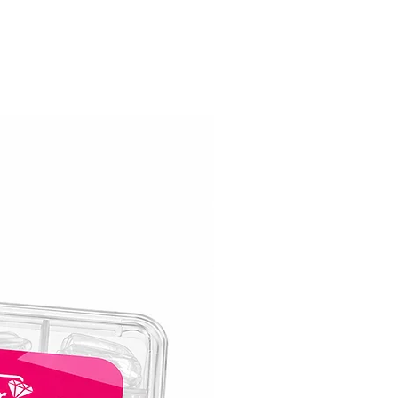
המודרניים, וזו הסיבה שלק ג׳ל קויו נועד לה
ממש כמוך!. לק ג׳ל קויו מגן על הציפורניים
שבבים, סדקים ודהייה.
לק ג׳ל קויו שומר על יופיו המקורי במשך ש
ארוכים.
אלגנטיות עמידה לאורך זמן:
עם לק ג׳ל קויו תוכלי ליהנות מציפורניים 
טריות וחסרות פגמים כמו ביום בו מרחת אותו
קויו בעל כוח עמידה יוצא דופן האומר שאת 
להתהדר עם המניקור שלך בביטחון לתקופה
ממושכת.
יישום ללא מאמץ:
השגת מניקור מהמם לא הייתה קלה יותר.
לק ג׳ל קויו מחליק בצורה חלקה, ומאפשר כי
ואחיד. הנוסחה הידידותית שלו מושלמת לכ
החל ממתחילות ועד מקצועית ששנים בתחום
ומבטיחה שהציפורניים יצאו מושלמות בכל 