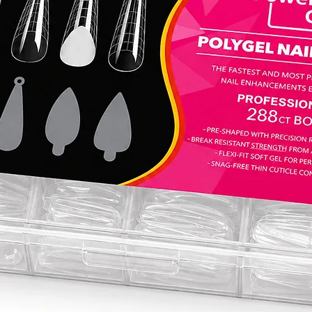
מתחילה
יו הוא
מפורטים.
אותו
השגת
 חדשים
בעונית
י להגדיר
 מניקור
- הסוד
שך.