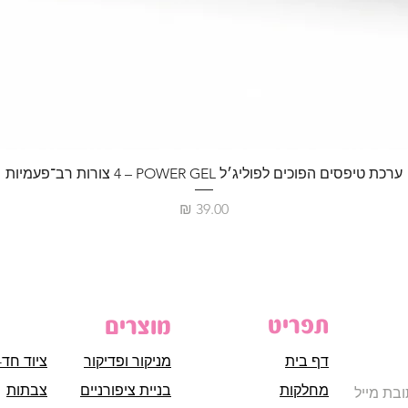
ערכת טיפסים הפוכים לפוליג׳ל POWER GEL – ‏4 צורות רב־פעמיות
מחיר
תפריט
מוצרים
דף בית
מניקור ופדיקור
ציוד חד-
מחלקות
בניית ציפורניים
צבתות