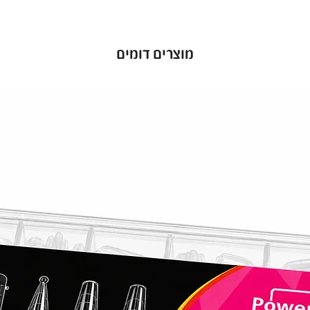
יות חזק
 שלך מפני
בועות
מוצרים דומים
שנשארות
. לק ג׳ל
יכולה
סוי מדויק
ל הרמות
,
פעם.