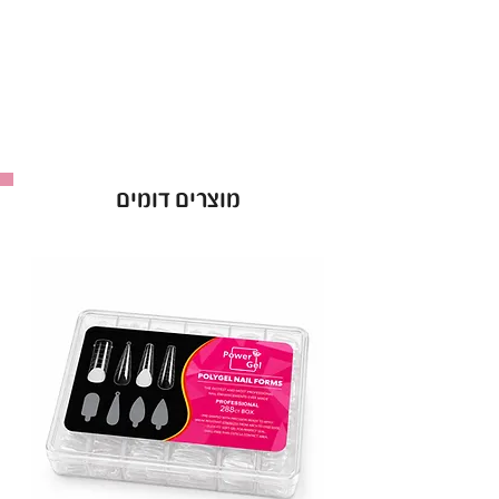
עם פורמולה משודרגת ואיכותית.
יתרונות קולקציית לק ג'ל CANNI ללא HEMA:
פורמולה נטולת HEMA
– מתאימה ל-99%
מבעלות האלרגיות
לק ג'ל טבעוני וללא ניסויים על בעלי חיים
– ג'ל
מוצרים דומים
איכותי וידידותי לסביבה
פורמולה 12 FREE
– נטולת כימיקלים מזיקים
ואקריל חומצי
גוונים אטומים, פיגמנטיים ועמידים לאורך זמן
–
לק ג'ל המקצועי לשדרוג המראה
מברשת מקצועית עם קימור ייחודי
– מריחה
מדויקת ונוחה עד הקוטיקולה
מאושר על ידי משרד הבריאות
– לק ג'ל באיכות
הגבוהה ביותר לשימוש בטוח
לק ג'ל CANNI ללא HEMA הוא הבחירה