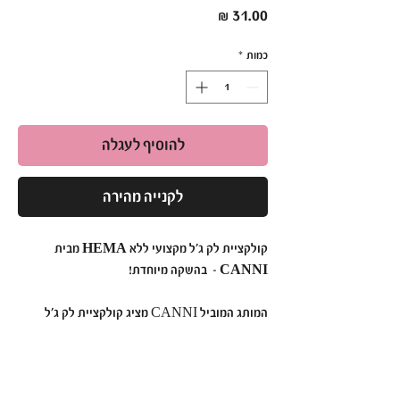
מחיר
כמות
*
להוסיף לעגלה
לקנייה מהירה
קולקציית לק ג'ל מקצועי ללא HEMA מבית
CANNI – בהשקה מיוחדת!
המותג המוביל CANNI מציג קולקציית לק ג'ל
חדשנית בנפח 9 מ"ל, ללא HEMA וללא אקריל
חומצי, המתאימה גם לבעלות אלרגיות. עם יותר
מ-108 גוונים ייחודיים ועשירים, לק ג'ל CANNI
מספק פתרון מושלם לציפורניים עמידות ומרשימות,