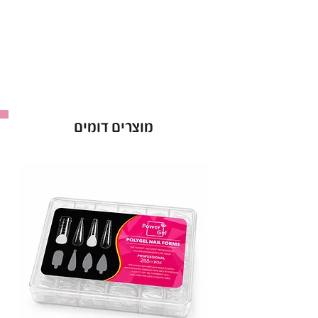
עם פורמולה משודרגת ואיכותית.
יתרונות קולקציית לק ג'ל CANNI ללא HEMA:
פורמולה נטולת HEMA
– מתאימה ל-99%
מבעלות האלרגיות
לק ג'ל טבעוני וללא ניסויים על בעלי חיים
– ג'ל
מוצרים דומים
איכותי וידידותי לסביבה
פורמולה 12 FREE
– נטולת כימיקלים מזיקים
ואקריל חומצי
גוונים אטומים, פיגמנטיים ועמידים לאורך זמן
–
לק ג'ל המקצועי לשדרוג המראה
מברשת מקצועית עם קימור ייחודי
– מריחה
מדויקת ונוחה עד הקוטיקולה
מאושר על ידי משרד הבריאות
– לק ג'ל באיכות
הגבוהה ביותר לשימוש בטוח
לק ג'ל CANNI ללא HEMA הוא הבחירה