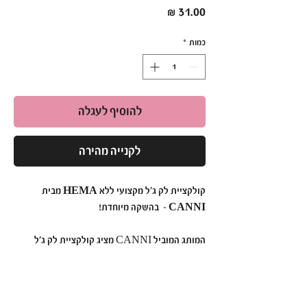
מחיר
כמות
*
להוסיף לעגלה
לקנייה מהירה
קולקציית לק ג'ל מקצועי ללא HEMA מבית
CANNI – בהשקה מיוחדת!
המותג המוביל CANNI מציג קולקציית לק ג'ל
חדשנית בנפח 9 מ"ל, ללא HEMA וללא אקריל
חומצי, המתאימה גם לבעלות אלרגיות. עם יותר
מ-108 גוונים ייחודיים ועשירים, לק ג'ל CANNI
מספק פתרון מושלם לציפורניים עמידות ומרשימות,