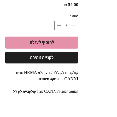
מחיר
כמות
*
להוסיף לעגלה
לקנייה מהירה
קולקציית לק ג'ל מקצועי ללא HEMA מבית
CANNI – בהשקה מיוחדת!
המותג המוביל CANNI מציג קולקציית לק ג'ל
חדשנית בנפח 9 מ"ל, ללא HEMA וללא אקריל
חומצי, המתאימה גם לבעלות אלרגיות. עם יותר
מ-108 גוונים ייחודיים ועשירים, לק ג'ל CANNI
מספק פתרון מושלם לציפורניים עמידות ומרשימות,