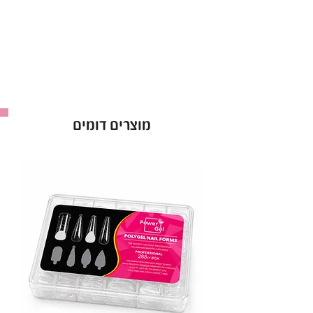
עם פורמולה משודרגת ואיכותית.
יתרונות קולקציית לק ג'ל CANNI ללא HEMA:
פורמולה נטולת HEMA
– מתאימה ל-99%
מבעלות האלרגיות
לק ג'ל טבעוני וללא ניסויים על בעלי חיים
– ג'ל
מוצרים דומים
איכותי וידידותי לסביבה
פורמולה 12 FREE
– נטולת כימיקלים מזיקים
ואקריל חומצי
גוונים אטומים, פיגמנטיים ועמידים לאורך זמן
–
לק ג'ל המקצועי לשדרוג המראה
מברשת מקצועית עם קימור ייחודי
– מריחה
מדויקת ונוחה עד הקוטיקולה
מאושר על ידי משרד הבריאות
– לק ג'ל באיכות
הגבוהה ביותר לשימוש בטוח
לק ג'ל CANNI ללא HEMA הוא הבחירה