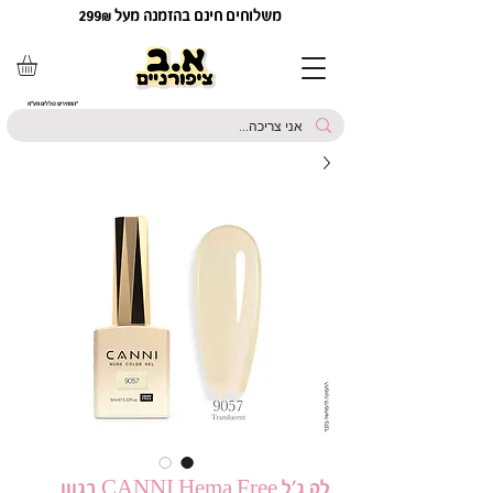
משלוחים חינם בהזמנה מעל 299₪
*המחירים כוללים מע"מ
לק ג'ל CANNI Hema Free בגוון