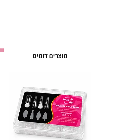
מ-108 גוונים ייחודיים ועשירים, לק ג'ל CANNI
מספק פתרון מושלם לציפורניים עמידות ומרשימות,
עם פורמולה משודרגת ואיכותית.
יתרונות קולקציית לק ג'ל CANNI ללא HEMA:
פורמולה נטולת HEMA
– מתאימה ל-99%
מוצרים דומים
מבעלות האלרגיות
לק ג'ל טבעוני וללא ניסויים על בעלי חיים
– ג'ל
איכותי וידידותי לסביבה
פורמולה 12 FREE
– נטולת כימיקלים מזיקים
ואקריל חומצי
גוונים אטומים, פיגמנטיים ועמידים לאורך זמן
–
לק ג'ל המקצועי לשדרוג המראה
מברשת מקצועית עם קימור ייחודי
– מריחה
מדויקת ונוחה עד הקוטיקולה
מאושר על ידי משרד הבריאות
– לק ג'ל באיכות
הגבוהה ביותר לשימוש בטוח