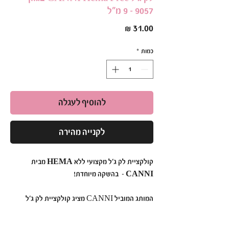
9057 - 9 מ"ל
מחיר
כמות
*
להוסיף לעגלה
לקנייה מהירה
קולקציית לק ג'ל מקצועי ללא HEMA מבית
CANNI – בהשקה מיוחדת!
המותג המוביל CANNI מציג קולקציית לק ג'ל
חדשנית בנפח 9 מ"ל, ללא HEMA וללא אקריל
חומצי, המתאימה גם לבעלות אלרגיות. עם יותר