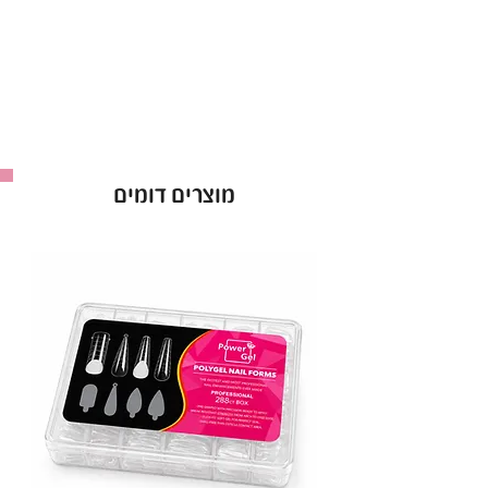
עם פורמולה משודרגת ואיכותית.
יתרונות קולקציית לק ג'ל CANNI ללא HEMA:
פורמולה נטולת HEMA
– מתאימה ל-99%
מבעלות האלרגיות
לק ג'ל טבעוני וללא ניסויים על בעלי חיים
– ג'ל
מוצרים דומים
איכותי וידידותי לסביבה
פורמולה 12 FREE
– נטולת כימיקלים מזיקים
ואקריל חומצי
גוונים אטומים, פיגמנטיים ועמידים לאורך זמן
–
לק ג'ל המקצועי לשדרוג המראה
מברשת מקצועית עם קימור ייחודי
– מריחה
מדויקת ונוחה עד הקוטיקולה
מאושר על ידי משרד הבריאות
– לק ג'ל באיכות
הגבוהה ביותר לשימוש בטוח
לק ג'ל CANNI ללא HEMA הוא הבחירה