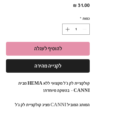
מחיר
כמות
*
להוסיף לעגלה
לקנייה מהירה
קולקציית לק ג'ל מקצועי ללא HEMA מבית
CANNI – בהשקה מיוחדת!
המותג המוביל CANNI מציג קולקציית לק ג'ל
חדשנית בנפח 9 מ"ל, ללא HEMA וללא אקריל
חומצי, המתאימה גם לבעלות אלרגיות. עם יותר
מ-108 גוונים ייחודיים ועשירים, לק ג'ל CANNI
מספק פתרון מושלם לציפורניים עמידות ומרשימות,