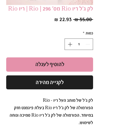
לק ג׳ל ריו Rio מס׳ 296 | Rio | ריו Rio
מחיר
מחיר
 ‏35.00 ‏₪ 
רגיל
מבצע
כמות
*
להוסיף לעגלה
לקנייה מהירה
לק ג׳ל של מותג העל ריו - Rio
הפורמולה של לק ג׳ל ריו Rio בעלת פיגמנט חזק
במיוחד. הפורמולה של לק ג׳ל ריו Rio סמיכה ונוחה
לשימוש.
לק ג׳ל ריו Rio הוא עמיד ואיכותי כך שתוכלי ליהנות
מהברק הבוהק לזמן רב.