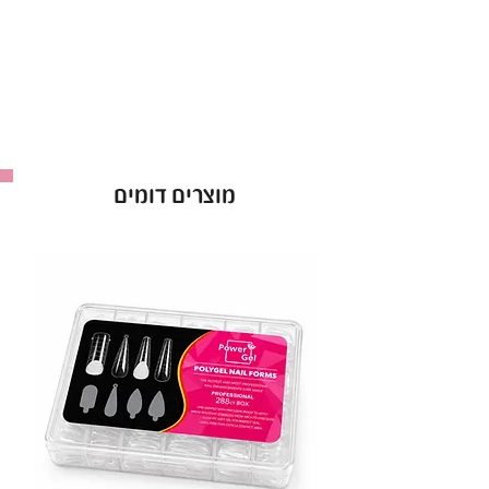
לק ג’ל ריו Rio אטום מהשכבה הראשונה.
אופן השימוש בלק ג׳ל בריו - Rio :
למרוח שכבה של לק ג׳ל ריו ולייבש במנורת לד כ-60
שניות ולחזור על הפעולה לפי הצורך.
ברישיון משרד הבריאות *מכיל 16 מ”ל *מבחר של מעל
ל-300 גוונים!
מוצרים דומים