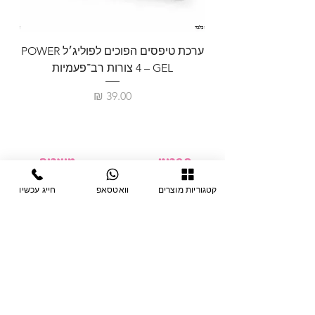
ערכת טיפסים הפוכים לפוליג׳ל POWER
GEL – ‏4 צורות רב־פעמיות
לבניית 
מחיר
תפריט
מוצרים
ציוד חד-פעמי
דף בית
קטגוריות מוצרים
וואטסאפ
חייג עכשיו
צבתות
מחלקות
טיפות לפטרת
אודות
ריהוט
צור קשר
מוצרי חשמל
תקנון האתר
תנאי אחראיות
מניקור ופדיקור