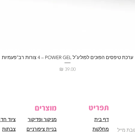
ערכת טיפסים הפוכים לפוליג׳ל POWER GEL – ‏4 צורות רב־פעמיות
מחיר
תפריט
מוצרים
דף בית
מניקור ופדיקור
ציוד חד-
מחלקות
בניית ציפורניים
צבתות