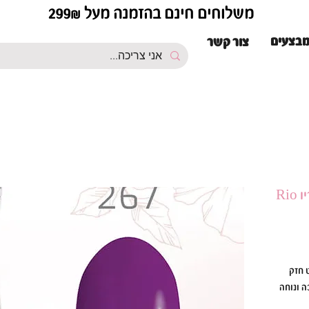
משלוחים חינם בהזמנה מעל 299₪
בצעים
צור קשר
ת פיגמנט חזק
ל לק ג׳ל ריו Rio סמיכה ונוחה