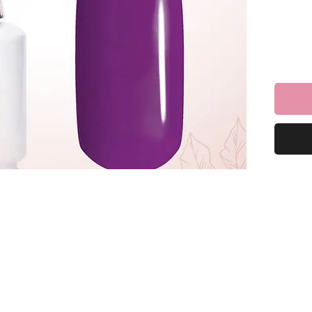
וכלי ליהנות
למרוח שכבה של לק ג׳ל ריו ולייבש במנורת לד כ-60
כיל 16 מ”ל *מבחר של מעל