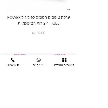
ערכת טיפסים הפוכים לפוליג׳ל POWER
GEL – ‏4 צורות רב־פעמיות
לבניית 
מחיר
תפריט
מוצרים
ציוד חד-פעמי
דף בית
קטגוריות מוצרים
וואטסאפ
חייג עכשיו
צבתות
מחלקות
טיפות לפטרת
אודות
ריהוט
צור קשר
מוצרי חשמל
תקנון האתר
תנאי אחראיות
מניקור ופדיקור