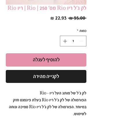
לק ג׳ל ריו Rio מס׳ 250 | Rio | ריו Rio
מחיר
מחיר
 ‏35.00 ‏₪ 
רגיל
מבצע
כמות
*
להוסיף לעגלה
לקנייה מהירה
לק ג׳ל של מותג העל ריו - Rio
הפורמולה של לק ג׳ל ריו Rio בעלת פיגמנט חזק
במיוחד. הפורמולה של לק ג׳ל ריו Rio סמיכה ונוחה
לשימוש.
לק ג׳ל ריו Rio הוא עמיד ואיכותי כך שתוכלי ליהנות
מהברק הבוהק לזמן רב.