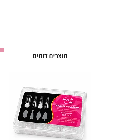
לק ג’ל ריו Rio אטום מהשכבה הראשונה.
אופן השימוש בלק ג׳ל בריו - Rio :
למרוח שכבה של לק ג׳ל ריו ולייבש במנורת לד כ-60
שניות ולחזור על הפעולה לפי הצורך.
ברישיון משרד הבריאות *מכיל 16 מ”ל *מבחר של מעל
ל-300 גוונים!
מוצרים דומים