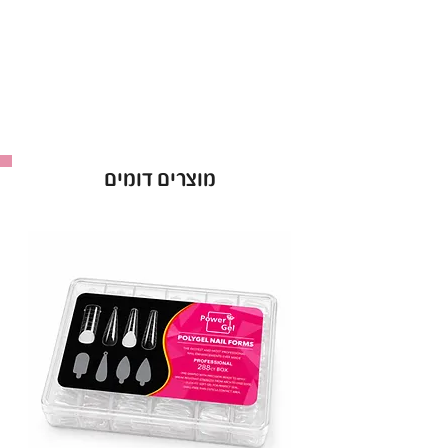
לק ג’ל ריו Rio אטום מהשכבה הראשונה.
אופן השימוש בלק ג׳ל בריו - Rio :
למרוח שכבה של לק ג׳ל ריו ולייבש במנורת לד כ-60
שניות ולחזור על הפעולה לפי הצורך.
ברישיון משרד הבריאות *מכיל 16 מ”ל *מבחר של מעל
ל-300 גוונים!
מוצרים דומים