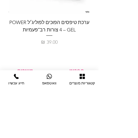
ערכת טיפסים הפוכים לפוליג׳ל POWER
GEL – ‏4 צורות רב־פעמיות
לבניית 
מחיר
תפריט
מוצרים
ציוד חד-פעמי
דף בית
קטגוריות מוצרים
וואטסאפ
חייג עכשיו
צבתות
מחלקות
טיפות לפטרת
אודות
ריהוט
צור קשר
מוצרי חשמל
תקנון האתר
תנאי אחראיות
מניקור ופדיקור