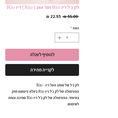
לק ג׳ל ריו Rio מס׳ 244 | Rio | ריו Rio
מחיר
מחיר
 ‏35.00 ‏₪ 
רגיל
מבצע
כמות
*
להוסיף לעגלה
לקנייה מהירה
לק ג׳ל של מותג העל ריו - Rio
הפורמולה של לק ג׳ל ריו Rio בעלת פיגמנט חזק
במיוחד. הפורמולה של לק ג׳ל ריו Rio סמיכה ונוחה
לשימוש.
לק ג׳ל ריו Rio הוא עמיד ואיכותי כך שתוכלי ליהנות
מהברק הבוהק לזמן רב.