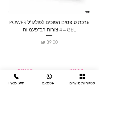
ערכת טיפסים הפוכים לפוליג׳ל POWER
GEL – ‏4 צורות רב־פעמיות
לבניית 
מחיר
תפריט
מוצרים
ציוד חד-פעמי
דף בית
קטגוריות מוצרים
וואטסאפ
חייג עכשיו
צבתות
מחלקות
טיפות לפטרת
אודות
ריהוט
צור קשר
מוצרי חשמל
תקנון האתר
תנאי אחראיות
מניקור ופדיקור