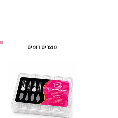
לק ג’ל ריו Rio אטום מהשכבה הראשונה.
אופן השימוש בלק ג׳ל בריו - Rio :
למרוח שכבה של לק ג׳ל ריו ולייבש במנורת לד כ-60
שניות ולחזור על הפעולה לפי הצורך.
ברישיון משרד הבריאות *מכיל 16 מ”ל *מבחר של מעל
ל-300 גוונים!
מוצרים דומים