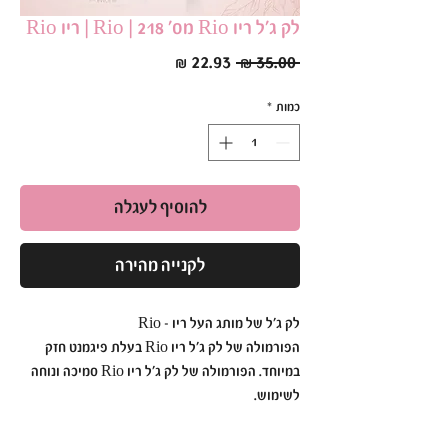
לק ג׳ל ריו Rio מס׳ 218 | Rio | ריו Rio
מחיר
מחיר
 ‏35.00 ‏₪ 
רגיל
מבצע
כמות
*
להוסיף לעגלה
לקנייה מהירה
לק ג׳ל של מותג העל ריו - Rio
הפורמולה של לק ג׳ל ריו Rio בעלת פיגמנט חזק
במיוחד. הפורמולה של לק ג׳ל ריו Rio סמיכה ונוחה
לשימוש.
לק ג׳ל ריו Rio הוא עמיד ואיכותי כך שתוכלי ליהנות
מהברק הבוהק לזמן רב.