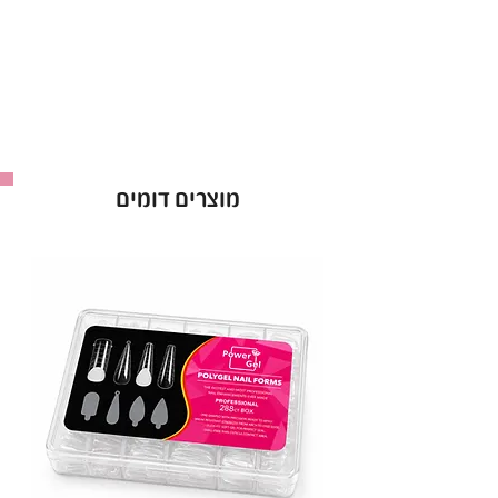
לק ג’ל ריו Rio אטום מהשכבה הראשונה.
אופן השימוש בלק ג׳ל בריו - Rio :
למרוח שכבה של לק ג׳ל ריו ולייבש במנורת לד כ-60
שניות ולחזור על הפעולה לפי הצורך.
ברישיון משרד הבריאות *מכיל 16 מ”ל *מבחר של מעל
ל-300 גוונים!
מוצרים דומים