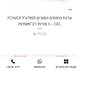
ערכת טיפסים הפוכים לפוליג׳ל POWER
GEL – ‏4 צורות רב־פעמיות
לבניית 
מחיר
תפריט
מוצרים
ציוד חד-פעמי
דף בית
קטגוריות מוצרים
וואטסאפ
חייג עכשיו
צבתות
מחלקות
טיפות לפטרת
אודות
ריהוט
צור קשר
מוצרי חשמל
תקנון האתר
תנאי אחראיות
מניקור ופדיקור