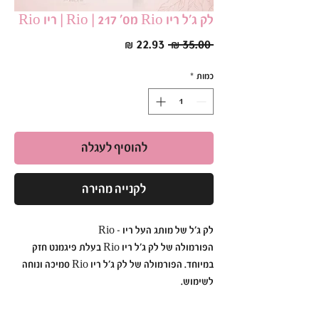
לק ג׳ל ריו Rio מס׳ 217 | Rio | ריו Rio
מחיר
מחיר
 ‏35.00 ‏₪ 
רגיל
מבצע
כמות
*
להוסיף לעגלה
לקנייה מהירה
לק ג׳ל של מותג העל ריו - Rio
הפורמולה של לק ג׳ל ריו Rio בעלת פיגמנט חזק
במיוחד. הפורמולה של לק ג׳ל ריו Rio סמיכה ונוחה
לשימוש.
לק ג׳ל ריו Rio הוא עמיד ואיכותי כך שתוכלי ליהנות
מהברק הבוהק לזמן רב.