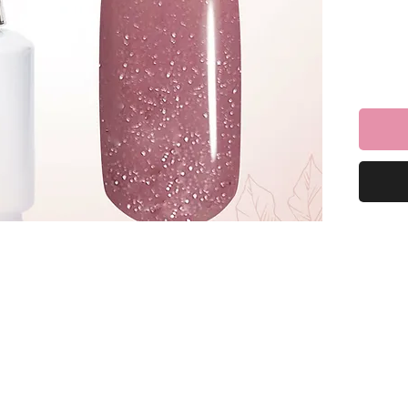
וכלי ליהנות
למרוח שכבה של לק ג׳ל ריו ולייבש במנורת לד כ-60
כיל 16 מ”ל *מבחר של מעל