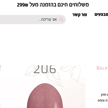
משלוחים חינם בהזמנה מעל 299₪
בצעים
צור קשר
ת פיגמנט חזק
ל לק ג׳ל ריו Rio סמיכה ונוחה