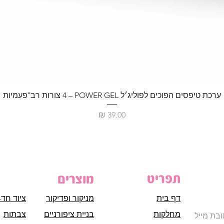
ערכת טיפסים הפוכים לפוליג׳ל POWER GEL – ‏4 צורות רב־פעמיות
מחיר
תפריט
מוצרים
דף בית
מניקור ופדיקור
ציוד חד-
מחלקות
בניית ציפורניים
צבתות