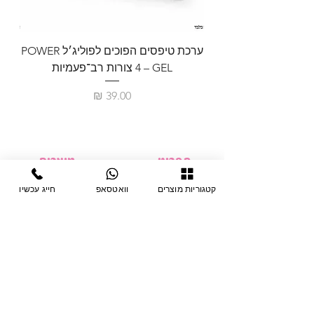
ערכת טיפסים הפוכים לפוליג׳ל POWER
GEL – ‏4 צורות רב־פעמיות
לבניית 
מחיר
תפריט
מוצרים
ציוד חד-פעמי
דף בית
קטגוריות מוצרים
וואטסאפ
חייג עכשיו
צבתות
מחלקות
טיפות לפטרת
אודות
ריהוט
צור קשר
מוצרי חשמל
תקנון האתר
תנאי אחראיות
מניקור ופדיקור