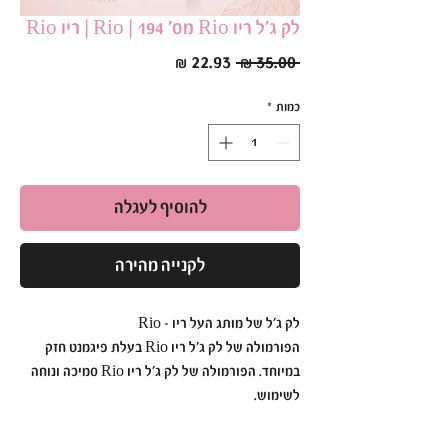
לק ג׳ל ריו Rio מס׳ 194 | Rio | ריו Rio
מחיר
מחיר
 ‏35.00 ‏₪ 
רגיל
מבצע
כמות
*
להוסיף לעגלה
לקנייה מהירה
לק ג׳ל של מותג העל ריו - Rio
הפורמולה של לק ג׳ל ריו Rio בעלת פיגמנט חזק
במיוחד. הפורמולה של לק ג׳ל ריו Rio סמיכה ונוחה
לשימוש.
לק ג׳ל ריו Rio הוא עמיד ואיכותי כך שתוכלי ליהנות
מהברק הבוהק לזמן רב.