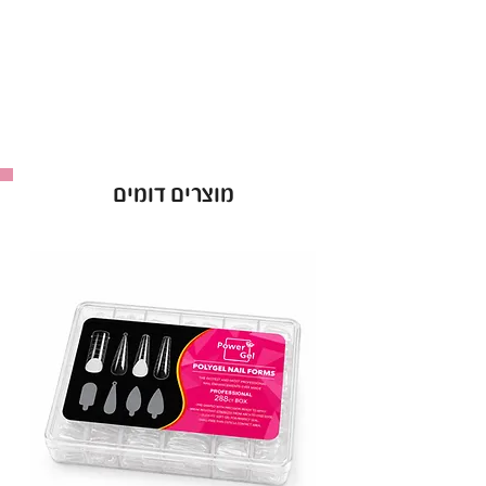
לק ג’ל ריו Rio אטום מהשכבה הראשונה.
אופן השימוש בלק ג׳ל בריו - Rio :
למרוח שכבה של לק ג׳ל ריו ולייבש במנורת לד כ-60
שניות ולחזור על הפעולה לפי הצורך.
ברישיון משרד הבריאות *מכיל 16 מ”ל *מבחר של מעל
ל-300 גוונים!
מוצרים דומים