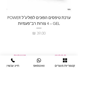
ערכת טיפסים הפוכים לפוליג׳ל POWER
GEL – ‏4 צורות רב־פעמיות
לבניית 
מחיר
תפריט
מוצרים
ציוד חד-פעמי
דף בית
קטגוריות מוצרים
וואטסאפ
חייג עכשיו
צבתות
מחלקות
טיפות לפטרת
אודות
ריהוט
צור קשר
מוצרי חשמל
תקנון האתר
תנאי אחראיות
מניקור ופדיקור