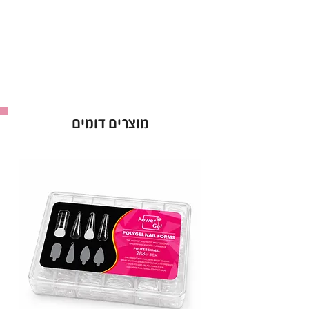
לק ג’ל ריו Rio אטום מהשכבה הראשונה.
אופן השימוש בלק ג׳ל בריו - Rio :
למרוח שכבה של לק ג׳ל ריו ולייבש במנורת לד כ-60
שניות ולחזור על הפעולה לפי הצורך.
ברישיון משרד הבריאות *מכיל 16 מ”ל *מבחר של מעל
ל-300 גוונים!
מוצרים דומים