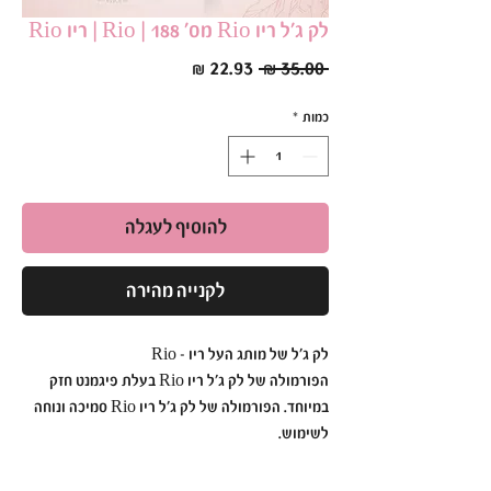
לק ג׳ל ריו Rio מס׳ 188 | Rio | ריו Rio
מחיר
מחיר
 ‏35.00 ‏₪ 
רגיל
מבצע
כמות
*
להוסיף לעגלה
לקנייה מהירה
לק ג׳ל של מותג העל ריו - Rio
הפורמולה של לק ג׳ל ריו Rio בעלת פיגמנט חזק
במיוחד. הפורמולה של לק ג׳ל ריו Rio סמיכה ונוחה
לשימוש.
לק ג׳ל ריו Rio הוא עמיד ואיכותי כך שתוכלי ליהנות
מהברק הבוהק לזמן רב.