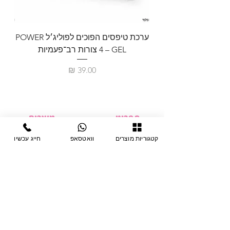
ערכת טיפסים הפוכים לפוליג׳ל POWER
GEL – ‏4 צורות רב־פעמיות
לבניית 
מחיר
תפריט
מוצרים
ציוד חד-פעמי
דף בית
קטגוריות מוצרים
וואטסאפ
חייג עכשיו
צבתות
מחלקות
טיפות לפטרת
אודות
ריהוט
צור קשר
מוצרי חשמל
תקנון האתר
תנאי אחראיות
מניקור ופדיקור