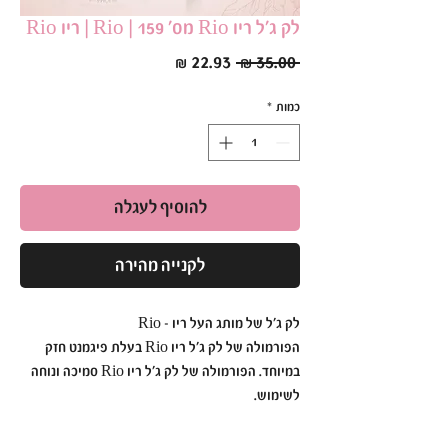
לק ג׳ל ריו Rio מס׳ 159 | Rio | ריו Rio
מחיר
מחיר
 ‏35.00 ‏₪ 
רגיל
מבצע
כמות
*
להוסיף לעגלה
לקנייה מהירה
לק ג׳ל של מותג העל ריו - Rio
הפורמולה של לק ג׳ל ריו Rio בעלת פיגמנט חזק
במיוחד. הפורמולה של לק ג׳ל ריו Rio סמיכה ונוחה
לשימוש.
לק ג׳ל ריו Rio הוא עמיד ואיכותי כך שתוכלי ליהנות
מהברק הבוהק לזמן רב.