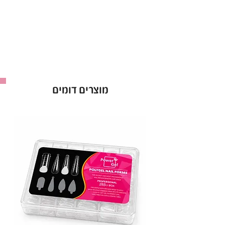
לק ג’ל ריו Rio אטום מהשכבה הראשונה.
אופן השימוש בלק ג׳ל בריו - Rio :
למרוח שכבה של לק ג׳ל ריו ולייבש במנורת לד כ-60
שניות ולחזור על הפעולה לפי הצורך.
ברישיון משרד הבריאות *מכיל 16 מ”ל *מבחר של מעל
ל-300 גוונים!
מוצרים דומים