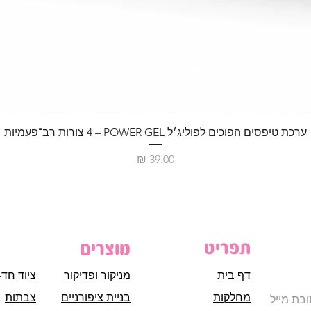
ערכת טיפסים הפוכים לפוליג׳ל POWER GEL – ‏4 צורות רב־פעמיות
מחיר
תפריט
מוצרים
דף בית
מניקור ופדיקור
ציוד חד-
מחלקות
בניית ציפורניים
צבתות