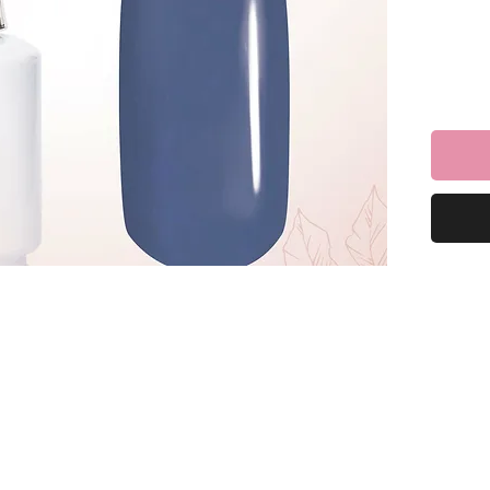
וכלי ליהנות
למרוח שכבה של לק ג׳ל ריו ולייבש במנורת לד כ-60
כיל 16 מ”ל *מבחר של מעל