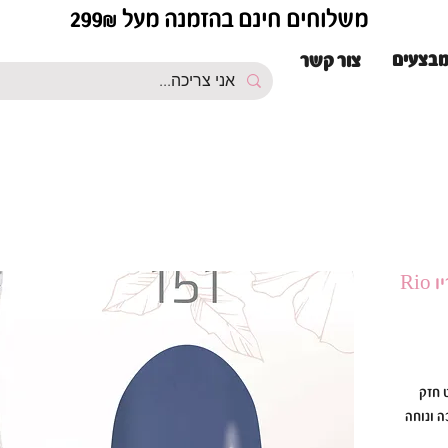
משלוחים חינם בהזמנה מעל 299₪
בצעים
צור קשר
ת פיגמנט חזק
ל לק ג׳ל ריו Rio סמיכה ונוחה