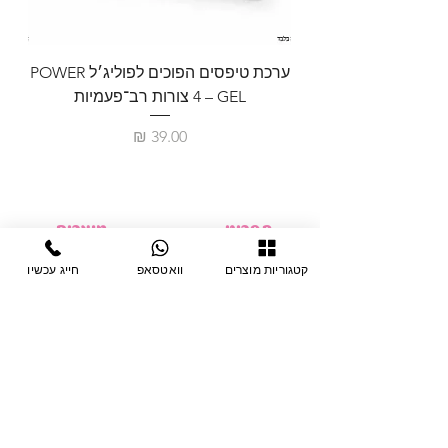
ערכת טיפסים הפוכים לפוליג׳ל POWER
GEL – ‏4 צורות רב־פעמיות
לבניית 
מחיר
תפריט
מוצרים
ציוד חד-פעמי
דף בית
קטגוריות מוצרים
וואטסאפ
חייג עכשיו
צבתות
מחלקות
טיפות לפטרת
אודות
ריהוט
צור קשר
מוצרי חשמל
תקנון האתר
תנאי אחראיות
מניקור ופדיקור