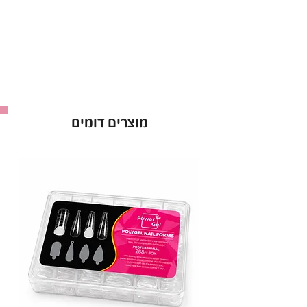
לק ג’ל ריו Rio אטום מהשכבה הראשונה.
אופן השימוש בלק ג׳ל בריו - Rio :
למרוח שכבה של לק ג׳ל ריו ולייבש במנורת לד כ-60
שניות ולחזור על הפעולה לפי הצורך.
ברישיון משרד הבריאות *מכיל 16 מ”ל *מבחר של מעל
ל-300 גוונים!
מוצרים דומים