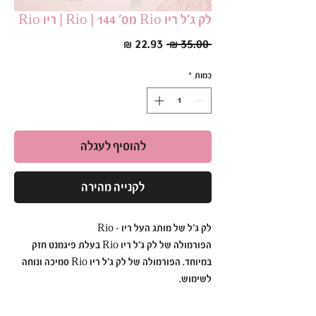
לק ג׳ל ריו Rio מס׳ 144 | Rio | ריו Rio
מחיר
מחיר
 ‏35.00 ‏₪ 
רגיל
מבצע
כמות
*
להוסיף לעגלה
לקנייה מהירה
לק ג׳ל של מותג העל ריו - Rio
הפורמולה של לק ג׳ל ריו Rio בעלת פיגמנט חזק
במיוחד. הפורמולה של לק ג׳ל ריו Rio סמיכה ונוחה
לשימוש.
לק ג׳ל ריו Rio הוא עמיד ואיכותי כך שתוכלי ליהנות
מהברק הבוהק לזמן רב.