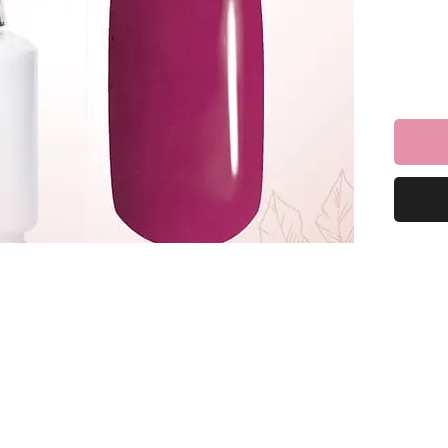
וכלי ליהנות
למרוח שכבה של לק ג׳ל ריו ולייבש במנורת לד כ-60
כיל 16 מ”ל *מבחר של מעל