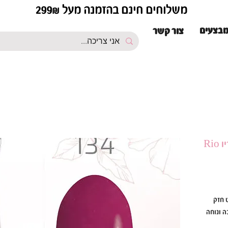
משלוחים חינם בהזמנה מעל 299₪
בצעים
צור קשר
ת פיגמנט חזק
ל לק ג׳ל ריו Rio סמיכה ונוחה