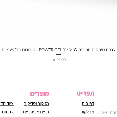
ערכת טיפסים הפוכים לפוליג׳ל POWER GEL – ‏4 צורות רב־פעמיות
מחיר
תפריט
מוצרים
דף בית
מניקור ופדיקור
ציוד חד-
מחלקות
בניית ציפורניים
צבתות