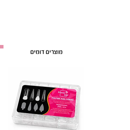
לק ג’ל ריו Rio אטום מהשכבה הראשונה.
אופן השימוש בלק ג׳ל בריו - Rio :
למרוח שכבה של לק ג׳ל ריו ולייבש במנורת לד כ-60
שניות ולחזור על הפעולה לפי הצורך.
ברישיון משרד הבריאות *מכיל 16 מ”ל *מבחר של מעל
ל-300 גוונים!
מוצרים דומים