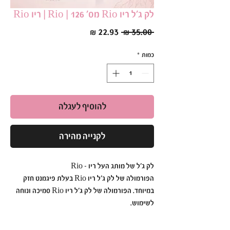
לק ג׳ל ריו Rio מס׳ 126 | Rio | ריו Rio
מחיר
מחיר
 ‏35.00 ‏₪ 
רגיל
מבצע
כמות
*
להוסיף לעגלה
לקנייה מהירה
לק ג׳ל של מותג העל ריו - Rio
הפורמולה של לק ג׳ל ריו Rio בעלת פיגמנט חזק
במיוחד. הפורמולה של לק ג׳ל ריו Rio סמיכה ונוחה
לשימוש.
לק ג׳ל ריו Rio הוא עמיד ואיכותי כך שתוכלי ליהנות
מהברק הבוהק לזמן רב.