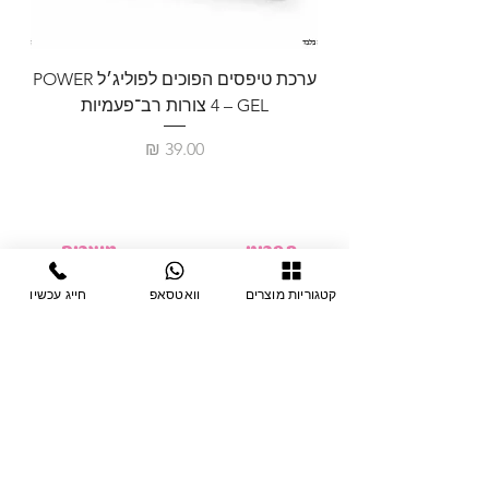
ערכת טיפסים הפוכים לפוליג׳ל POWER
GEL – ‏4 צורות רב־פעמיות
לבניית 
מחיר
תפריט
מוצרים
ציוד חד-פעמי
דף בית
קטגוריות מוצרים
וואטסאפ
חייג עכשיו
צבתות
מחלקות
טיפות לפטרת
אודות
ריהוט
צור קשר
מוצרי חשמל
תקנון האתר
תנאי אחראיות
מניקור ופדיקור