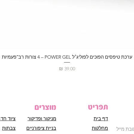
ערכת טיפסים הפוכים לפוליג׳ל POWER GEL – ‏4 צורות רב־פעמיות
מחיר
תפריט
מוצרים
דף בית
מניקור ופדיקור
ציוד חד-
מחלקות
בניית ציפורניים
צבתות