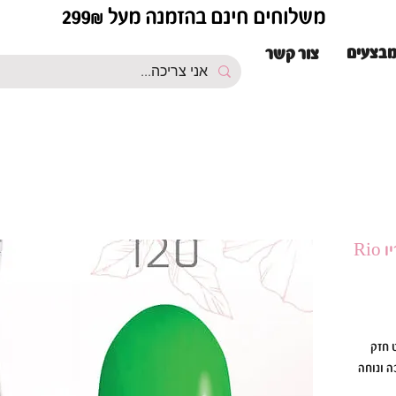
משלוחים חינם בהזמנה מעל 299₪
בצעים
צור קשר
ת פיגמנט חזק
ל לק ג׳ל ריו Rio סמיכה ונוחה