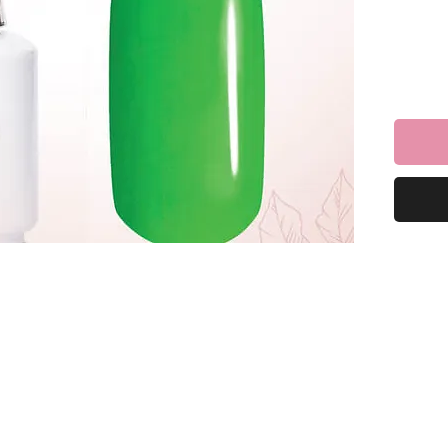
וכלי ליהנות
למרוח שכבה של לק ג׳ל ריו ולייבש במנורת לד כ-60
כיל 16 מ”ל *מבחר של מעל