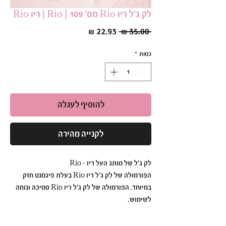
לק ג׳ל ריו Rio מס׳ 109 | Rio | ריו Rio
מחיר
מחיר
 ‏35.00 ‏₪ 
רגיל
מבצע
כמות
*
להוסיף לעגלה
לקנייה מהירה
לק ג׳ל של מותג העל ריו - Rio
הפורמולה של לק ג׳ל ריו Rio בעלת פיגמנט חזק
במיוחד. הפורמולה של לק ג׳ל ריו Rio סמיכה ונוחה
לשימוש.
לק ג׳ל ריו Rio הוא עמיד ואיכותי כך שתוכלי ליהנות
מהברק הבוהק לזמן רב.