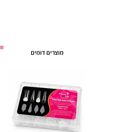
לק ג’ל ריו Rio אטום מהשכבה הראשונה.
אופן השימוש בלק ג׳ל בריו - Rio :
למרוח שכבה של לק ג׳ל ריו ולייבש במנורת לד כ-60
שניות ולחזור על הפעולה לפי הצורך.
ברישיון משרד הבריאות *מכיל 16 מ”ל *מבחר של מעל
ל-300 גוונים!
מוצרים דומים