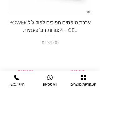
ערכת טיפסים הפוכים לפוליג׳ל POWER
GEL – ‏4 צורות רב־פעמיות
לבניית 
מחיר
תפריט
מוצרים
ציוד חד-פעמי
דף בית
קטגוריות מוצרים
וואטסאפ
חייג עכשיו
צבתות
מחלקות
טיפות לפטרת
אודות
ריהוט
צור קשר
מוצרי חשמל
תקנון האתר
תנאי אחראיות
מניקור ופדיקור