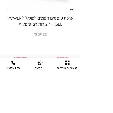
ערכת טיפסים הפוכים לפוליג׳ל POWER
GEL – ‏4 צורות רב־פעמיות
לבניית 
מחיר
תפריט
מוצרים
ציוד חד-פעמי
דף בית
קטגוריות מוצרים
וואטסאפ
חייג עכשיו
צבתות
מחלקות
טיפות לפטרת
אודות
ריהוט
צור קשר
מוצרי חשמל
תקנון האתר
תנאי אחראיות
מניקור ופדיקור