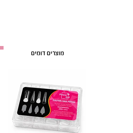
לק ג’ל ריו Rio אטום מהשכבה הראשונה.
אופן השימוש בלק ג׳ל בריו - Rio :
למרוח שכבה של לק ג׳ל ריו ולייבש במנורת לד כ-60
שניות ולחזור על הפעולה לפי הצורך.
ברישיון משרד הבריאות *מכיל 16 מ”ל *מבחר של מעל
ל-300 גוונים!
מוצרים דומים