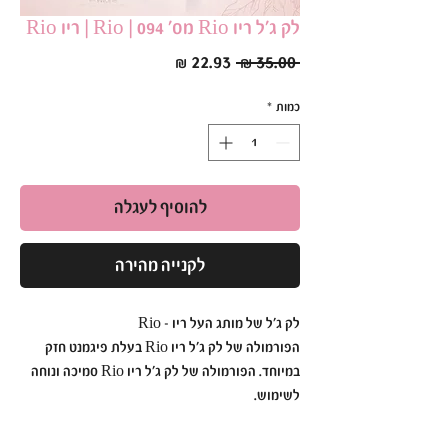
לק ג׳ל ריו Rio מס׳ 094 | Rio | ריו Rio
מחיר
מחיר
 ‏35.00 ‏₪ 
רגיל
מבצע
כמות
*
להוסיף לעגלה
לקנייה מהירה
לק ג׳ל של מותג העל ריו - Rio
הפורמולה של לק ג׳ל ריו Rio בעלת פיגמנט חזק
במיוחד. הפורמולה של לק ג׳ל ריו Rio סמיכה ונוחה
לשימוש.
לק ג׳ל ריו Rio הוא עמיד ואיכותי כך שתוכלי ליהנות
מהברק הבוהק לזמן רב.