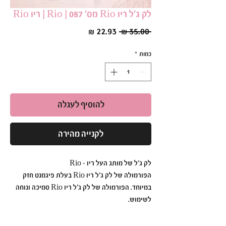
לק ג׳ל ריו Rio מס׳ 087 | Rio | ריו Rio
מחיר
מחיר
 ‏35.00 ‏₪ 
רגיל
מבצע
כמות
*
להוסיף לעגלה
לקנייה מהירה
לק ג׳ל של מותג העל ריו - Rio
הפורמולה של לק ג׳ל ריו Rio בעלת פיגמנט חזק
במיוחד. הפורמולה של לק ג׳ל ריו Rio סמיכה ונוחה
לשימוש.
לק ג׳ל ריו Rio הוא עמיד ואיכותי כך שתוכלי ליהנות
מהברק הבוהק לזמן רב.