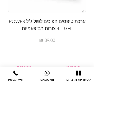
ערכת טיפסים הפוכים לפוליג׳ל POWER
GEL – ‏4 צורות רב־פעמיות
לבניית 
מחיר
תפריט
מוצרים
ציוד חד-פעמי
דף בית
קטגוריות מוצרים
וואטסאפ
חייג עכשיו
צבתות
מחלקות
טיפות לפטרת
אודות
ריהוט
צור קשר
מוצרי חשמל
תקנון האתר
תנאי אחראיות
מניקור ופדיקור