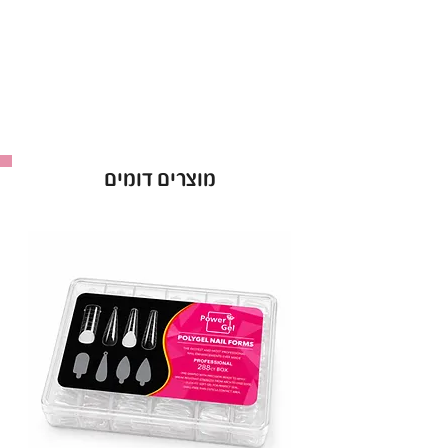
לק ג’ל ריו Rio אטום מהשכבה הראשונה.
אופן השימוש בלק ג׳ל בריו - Rio :
למרוח שכבה של לק ג׳ל ריו ולייבש במנורת לד כ-60
שניות ולחזור על הפעולה לפי הצורך.
ברישיון משרד הבריאות *מכיל 16 מ”ל *מבחר של מעל
ל-300 גוונים!
מוצרים דומים