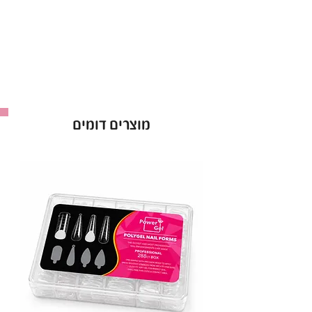
לק ג’ל ריו Rio אטום מהשכבה הראשונה.
אופן השימוש בלק ג׳ל בריו - Rio :
למרוח שכבה של לק ג׳ל ריו ולייבש במנורת לד כ-60
שניות ולחזור על הפעולה לפי הצורך.
ברישיון משרד הבריאות *מכיל 16 מ”ל *מבחר של מעל
ל-300 גוונים!
מוצרים דומים