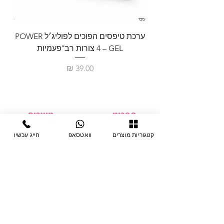
ערכת טיפסים הפוכים לפוליג׳ל POWER
GEL – ‏4 צורות רב־פעמיות
לבניית 
מחיר
תפריט
מוצרים
ציוד חד-פעמי
דף בית
קטגוריות מוצרים
וואטסאפ
חייג עכשיו
צבתות
מחלקות
טיפות לפטרת
אודות
ריהוט
צור קשר
מוצרי חשמל
תקנון האתר
תנאי אחראיות
מניקור ופדיקור