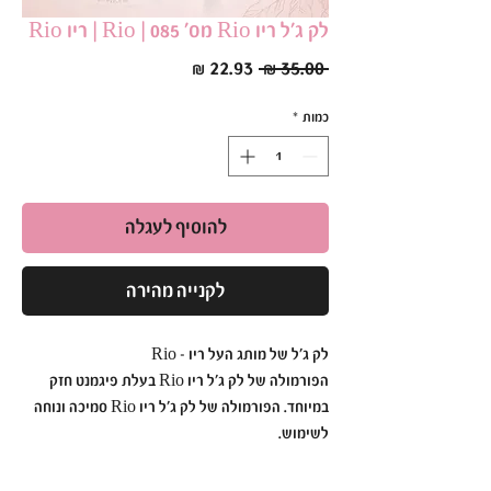
לק ג׳ל ריו Rio מס׳ 085 | Rio | ריו Rio
מחיר
מחיר
 ‏35.00 ‏₪ 
רגיל
מבצע
כמות
*
להוסיף לעגלה
לקנייה מהירה
לק ג׳ל של מותג העל ריו - Rio
הפורמולה של לק ג׳ל ריו Rio בעלת פיגמנט חזק
במיוחד. הפורמולה של לק ג׳ל ריו Rio סמיכה ונוחה
לשימוש.
לק ג׳ל ריו Rio הוא עמיד ואיכותי כך שתוכלי ליהנות
מהברק הבוהק לזמן רב.