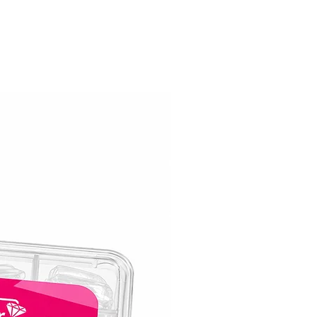
מכיל 16 מ"ל
.