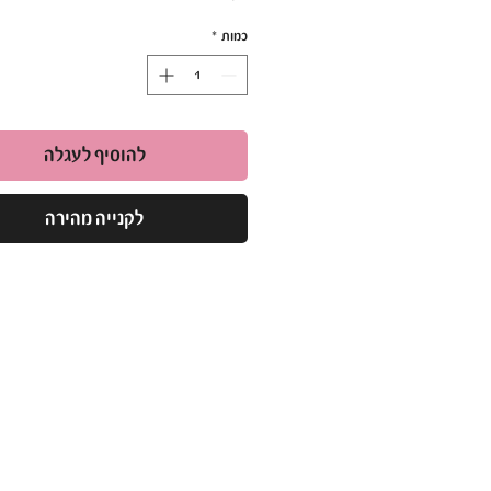
במיוחד,
כמות
*
המבטיחה גימור אחיד ומבריק כבר מהשכבה
הראשונה.
הלק מצוין לשימוש מקצועי, עם פיגמנט חזק
לך צבע עשיר ועמוק לאורך זמן.
להוסיף לעגלה
• יתרונות עיקריים:
עמידות גבוהה
: שומר על הברק לאורך זמ
לקנייה מהירה
אטימות מושלמת
: מתייבש לשכבה אחיד
מהשכבה הראשונה.
מבחר עצום
: מעל ל-300 גוונים לבחירה.
• אופן השימוש:
60 שניות. חזרי על הפעולה לפי הצורך.
ריו - Rio Gel Polish
: לק ג'ל באיכות פרימ
ברישיון משרד הבריאות.