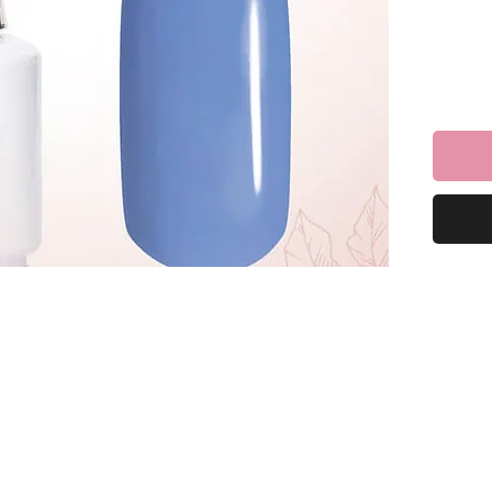
 שיבטיח
ן.
ה
מרחי שכבת לק ג'ל ריו וייבשי במנורת LED במשך
יום,