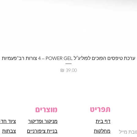
ערכת טיפסים הפוכים לפוליג׳ל POWER GEL – ‏4 צורות רב־פעמיות
מחיר
תפריט
מוצרים
דף בית
מניקור ופדיקור
ציוד חד-
מחלקות
בניית ציפורניים
צבתות