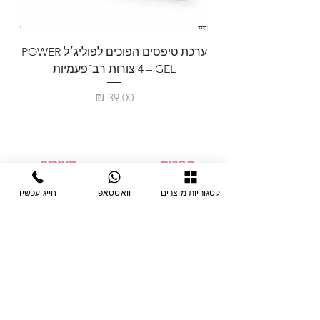
ערכת טיפסים הפוכים לפוליג׳ל POWER
GEL – ‏4 צורות רב־פעמיות
לבניית 
מחיר
תפריט
מוצרים
ציוד חד-פעמי
דף בית
קטגוריות מוצרים
וואטסאפ
חייג עכשיו
צבתות
מחלקות
טיפות לפטרת
אודות
ריהוט
צור קשר
מוצרי חשמל
תקנון האתר
תנאי אחראיות
מניקור ופדיקור