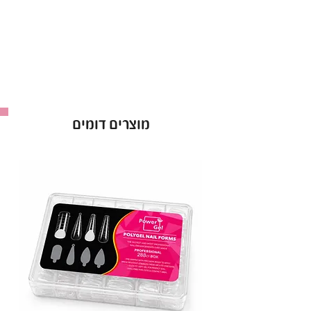
הראשונה.
הלק מצוין לשימוש מקצועי, עם פיגמנט חזק שיבטיח
לך צבע עשיר ועמוק לאורך זמן.
• יתרונות עיקריים:
עמידות גבוהה
: שומר על הברק לאורך זמן.
אטימות מושלמת
: מתייבש לשכבה אחידה
מוצרים דומים
מהשכבה הראשונה.
מבחר עצום
: מעל ל-300 גוונים לבחירה.
• אופן השימוש:
מרחי שכבת לק ג'ל ריו וייבשי במנורת LED במשך
60 שניות. חזרי על הפעולה לפי הצורך.
ריו - Rio Gel Polish
: לק ג'ל באיכות פרימיום,
ברישיון משרד הבריאות.
מכיל 16 מ"ל
.