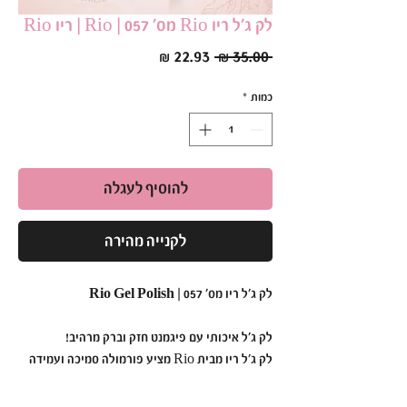
לק ג׳ל ריו Rio מס׳ 057 | Rio | ריו Rio
מחיר
מחיר
 ‏35.00 ‏₪ 
רגיל
מבצע
כמות
*
להוסיף לעגלה
לקנייה מהירה
לק ג'ל ריו מס' 057 | Rio Gel Polish
לק ג'ל איכותי עם פיגמנט חזק וברק מרהיב!
לק ג'ל ריו מבית Rio מציע פורמולה סמיכה ועמידה
במיוחד,
המבטיחה גימור אחיד ומבריק כבר מהשכבה