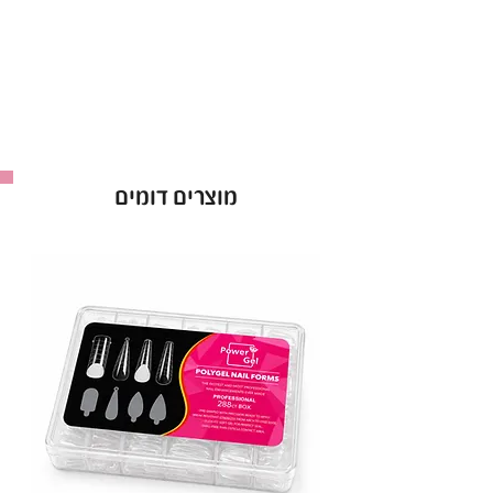
הראשונה.
הלק מצוין לשימוש מקצועי, עם פיגמנט חזק שיבטיח
לך צבע עשיר ועמוק לאורך זמן.
• יתרונות עיקריים:
עמידות גבוהה
: שומר על הברק לאורך זמן.
אטימות מושלמת
: מתייבש לשכבה אחידה
מוצרים דומים
מהשכבה הראשונה.
מבחר עצום
: מעל ל-300 גוונים לבחירה.
• אופן השימוש:
מרחי שכבת לק ג'ל ריו וייבשי במנורת LED במשך
60 שניות. חזרי על הפעולה לפי הצורך.
ריו - Rio Gel Polish
: לק ג'ל באיכות פרימיום,
ברישיון משרד הבריאות.
מכיל 16 מ"ל
.