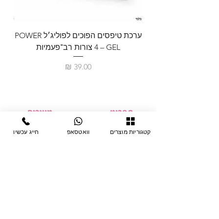
ערכת טיפסים הפוכים לפוליג׳ל POWER
GEL – ‏4 צורות רב־פעמיות
לבניית 
מחיר
תפריט
מוצרים
ציוד חד-פעמי
דף בית
קטגוריות מוצרים
וואטסאפ
חייג עכשיו
צבתות
מחלקות
טיפות לפטרת
אודות
ריהוט
צור קשר
מוצרי חשמל
תקנון האתר
תנאי אחראיות
מניקור ופדיקור