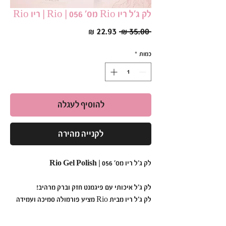
לק ג׳ל ריו Rio מס׳ 056 | Rio | ריו Rio
מחיר
מחיר
 ‏35.00 ‏₪ 
רגיל
מבצע
כמות
*
להוסיף לעגלה
לקנייה מהירה
לק ג'ל ריו מס' 056 | Rio Gel Polish
לק ג'ל איכותי עם פיגמנט חזק וברק מרהיב!
לק ג'ל ריו מבית Rio מציע פורמולה סמיכה ועמידה
במיוחד,
המבטיחה גימור אחיד ומבריק כבר מהשכבה