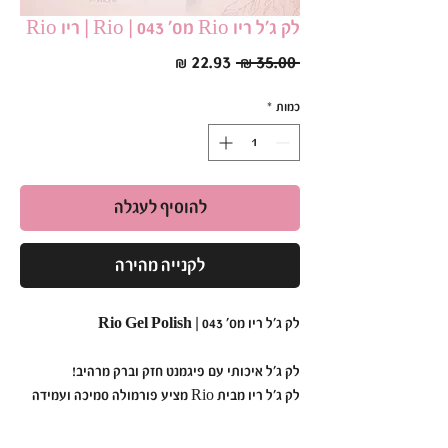
לק ג׳ל ריו Rio מס׳ 043 | Rio | ריו Rio
מחיר
מחיר
 ‏35.00 ‏₪ 
רגיל
מבצע
כמות
*
להוסיף לעגלה
לקנייה מהירה
לק ג'ל ריו מס' 043 | Rio Gel Polish
לק ג'ל איכותי עם פיגמנט חזק וברק מרהיב!
לק ג'ל ריו מבית Rio מציע פורמולה סמיכה ועמידה
במיוחד,
המבטיחה גימור אחיד ומבריק כבר מהשכבה