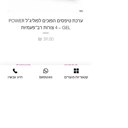
ערכת טיפסים הפוכים לפוליג׳ל POWER
GEL – ‏4 צורות רב־פעמיות
לבניית 
מחיר
תפריט
מוצרים
ציוד חד-פעמי
דף בית
קטגוריות מוצרים
וואטסאפ
חייג עכשיו
צבתות
מחלקות
טיפות לפטרת
אודות
ריהוט
צור קשר
מוצרי חשמל
תקנון האתר
תנאי אחראיות
מניקור ופדיקור