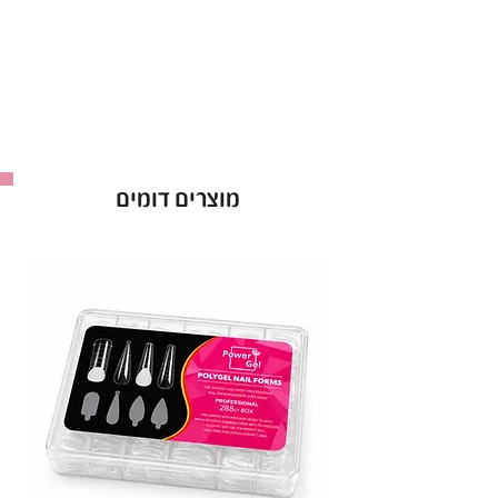
הראשונה.
הלק מצוין לשימוש מקצועי, עם פיגמנט חזק שיבטיח
לך צבע עשיר ועמוק לאורך זמן.
• יתרונות עיקריים:
עמידות גבוהה
: שומר על הברק לאורך זמן.
אטימות מושלמת
: מתייבש לשכבה אחידה
מוצרים דומים
מהשכבה הראשונה.
מבחר עצום
: מעל ל-300 גוונים לבחירה.
• אופן השימוש:
מרחי שכבת לק ג'ל ריו וייבשי במנורת LED במשך
60 שניות. חזרי על הפעולה לפי הצורך.
ריו - Rio Gel Polish
: לק ג'ל באיכות פרימיום,
ברישיון משרד הבריאות.
מכיל 16 מ"ל
.