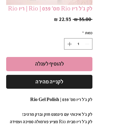
לק ג׳ל ריו Rio מס׳ 039 | Rio | ריו Rio
מחיר
מחיר
 ‏35.00 ‏₪ 
רגיל
מבצע
כמות
*
להוסיף לעגלה
לקנייה מהירה
לק ג'ל ריו מס' 039 | Rio Gel Polish
לק ג'ל איכותי עם פיגמנט חזק וברק מרהיב!
לק ג'ל ריו מבית Rio מציע פורמולה סמיכה ועמידה
במיוחד,
המבטיחה גימור אחיד ומבריק כבר מהשכבה