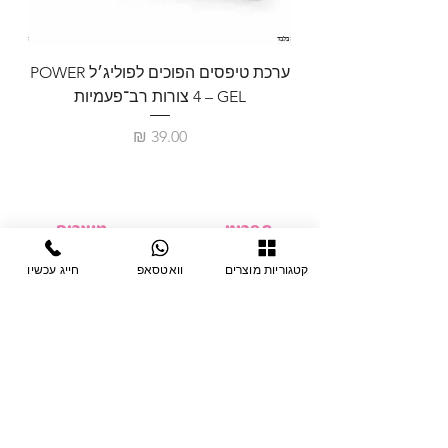
ערכת טיפסים הפוכים לפוליג׳ל POWER
GEL – ‏4 צורות רב־פעמיות
לבניית 
מחיר
תפריט
מוצרים
ציוד חד-פעמי
דף בית
קטגוריות מוצרים
וואטסאפ
חייג עכשיו
צבתות
מחלקות
טיפות לפטרת
אודות
ריהוט
צור קשר
מוצרי חשמל
תקנון האתר
תנאי אחראיות
מניקור ופדיקור