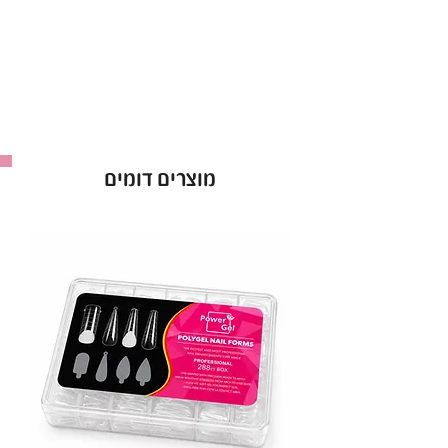
הראשונה.
הלק מצוין לשימוש מקצועי, עם פיגמנט חזק שיבטיח
לך צבע עשיר ועמוק לאורך זמן.
• יתרונות עיקריים:
עמידות גבוהה
: שומר על הברק לאורך זמן.
אטימות מושלמת
: מתייבש לשכבה אחידה
מוצרים דומים
מהשכבה הראשונה.
מבחר עצום
: מעל ל-300 גוונים לבחירה.
• אופן השימוש:
מרחי שכבת לק ג'ל ריו וייבשי במנורת LED במשך
60 שניות. חזרי על הפעולה לפי הצורך.
ריו - Rio Gel Polish
: לק ג'ל באיכות פרימיום,
ברישיון משרד הבריאות.
מכיל 16 מ"ל
.