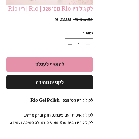
לק ג׳ל ריו Rio מס׳ 028 | Rio | ריו Rio
מחיר
מחיר
 ‏35.00 ‏₪ 
רגיל
מבצע
כמות
*
להוסיף לעגלה
לקנייה מהירה
לק ג'ל ריו מס' 028 | Rio Gel Polish
לק ג'ל איכותי עם פיגמנט חזק וברק מרהיב!
לק ג'ל ריו מבית Rio מציע פורמולה סמיכה ועמידה
במיוחד,
המבטיחה גימור אחיד ומבריק כבר מהשכבה