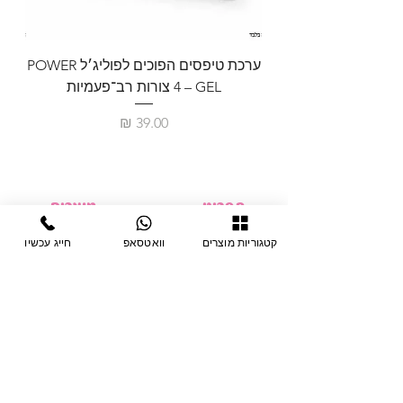
ערכת טיפסים הפוכים לפוליג׳ל POWER
GEL – ‏4 צורות רב־פעמיות
לבניית 
מחיר
תפריט
מוצרים
ציוד חד-פעמי
דף בית
קטגוריות מוצרים
וואטסאפ
חייג עכשיו
צבתות
מחלקות
טיפות לפטרת
אודות
ריהוט
צור קשר
מוצרי חשמל
תקנון האתר
תנאי אחראיות
מניקור ופדיקור