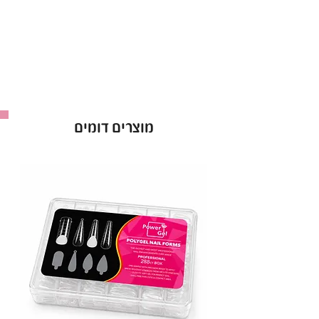
הראשונה.
הלק מצוין לשימוש מקצועי, עם פיגמנט חזק שיבטיח
לך צבע עשיר ועמוק לאורך זמן.
• יתרונות עיקריים:
עמידות גבוהה
: שומר על הברק לאורך זמן.
אטימות מושלמת
: מתייבש לשכבה אחידה
מוצרים דומים
מהשכבה הראשונה.
מבחר עצום
: מעל ל-300 גוונים לבחירה.
• אופן השימוש:
מרחי שכבת לק ג'ל ריו וייבשי במנורת LED במשך
60 שניות. חזרי על הפעולה לפי הצורך.
ריו - Rio Gel Polish
: לק ג'ל באיכות פרימיום,
ברישיון משרד הבריאות.
מכיל 16 מ"ל
.