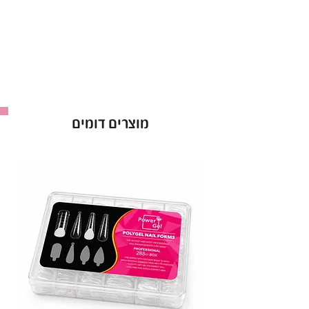
הראשונה.
הלק מצוין לשימוש מקצועי, עם פיגמנט חזק שיבטיח
לך צבע עשיר ועמוק לאורך זמן.
• יתרונות עיקריים:
עמידות גבוהה
: שומר על הברק לאורך זמן.
אטימות מושלמת
: מתייבש לשכבה אחידה
מוצרים דומים
מהשכבה הראשונה.
מבחר עצום
: מעל ל-300 גוונים לבחירה.
• אופן השימוש:
מרחי שכבת לק ג'ל ריו וייבשי במנורת LED במשך
60 שניות. חזרי על הפעולה לפי הצורך.
ריו - Rio Gel Polish
: לק ג'ל באיכות פרימיום,
ברישיון משרד הבריאות.
מכיל 16 מ"ל
.