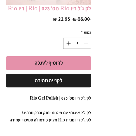
לק ג׳ל ריו Rio מס׳ 023 | Rio | ריו Rio
מחיר
מחיר
 ‏35.00 ‏₪ 
רגיל
מבצע
כמות
*
להוסיף לעגלה
לקנייה מהירה
לק ג'ל ריו מס' 023 | Rio Gel Polish
לק ג'ל איכותי עם פיגמנט חזק וברק מרהיב!
לק ג'ל ריו מבית Rio מציע פורמולה סמיכה ועמידה
במיוחד,
המבטיחה גימור אחיד ומבריק כבר מהשכבה