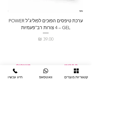
ערכת טיפסים הפוכים לפוליג׳ל POWER
GEL – ‏4 צורות רב־פעמיות
לבניית 
מחיר
תפריט
מוצרים
ציוד חד-פעמי
דף בית
קטגוריות מוצרים
וואטסאפ
חייג עכשיו
צבתות
מחלקות
טיפות לפטרת
אודות
ריהוט
צור קשר
מוצרי חשמל
תקנון האתר
תנאי אחראיות
מניקור ופדיקור