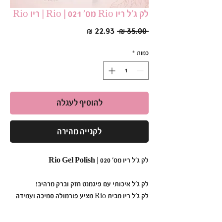
לק ג׳ל ריו Rio מס׳ 021 | Rio | ריו Rio
מחיר
מחיר
 ‏35.00 ‏₪ 
רגיל
מבצע
כמות
*
להוסיף לעגלה
לקנייה מהירה
לק ג'ל ריו מס' 020 | Rio Gel Polish
לק ג'ל איכותי עם פיגמנט חזק וברק מרהיב!
לק ג'ל ריו מבית Rio מציע פורמולה סמיכה ועמידה
במיוחד,
המבטיחה גימור אחיד ומבריק כבר מהשכבה