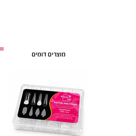
הראשונה.
הלק מצוין לשימוש מקצועי, עם פיגמנט חזק שיבטיח
לך צבע עשיר ועמוק לאורך זמן.
• יתרונות עיקריים:
עמידות גבוהה
: שומר על הברק לאורך זמן.
אטימות מושלמת
: מתייבש לשכבה אחידה
מוצרים דומים
מהשכבה הראשונה.
מבחר עצום
: מעל ל-300 גוונים לבחירה.
• אופן השימוש:
מרחי שכבת לק ג'ל ריו וייבשי במנורת LED במשך
60 שניות. חזרי על הפעולה לפי הצורך.
ריו - Rio Gel Polish
: לק ג'ל באיכות פרימיום,
ברישיון משרד הבריאות.
מכיל 16 מ"ל
.