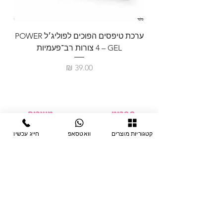
ערכת טיפסים הפוכים לפוליג׳ל POWER
GEL – ‏4 צורות רב־פעמיות
לבניית 
מחיר
תפריט
מוצרים
ציוד חד-פעמי
דף בית
קטגוריות מוצרים
וואטסאפ
חייג עכשיו
צבתות
מחלקות
טיפות לפטרת
אודות
ריהוט
צור קשר
מוצרי חשמל
תקנון האתר
תנאי אחראיות
מניקור ופדיקור