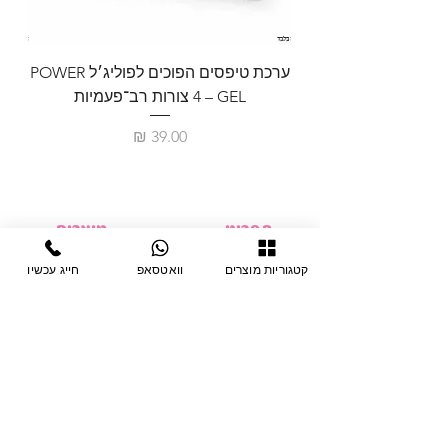
ערכת טיפסים הפוכים לפוליג׳ל POWER
GEL – ‏4 צורות רב־פעמיות
לבניית 
מחיר
תפריט
מוצרים
ציוד חד-פעמי
דף בית
קטגוריות מוצרים
וואטסאפ
חייג עכשיו
צבתות
מחלקות
טיפות לפטרת
אודות
ריהוט
צור קשר
מוצרי חשמל
תקנון האתר
תנאי אחראיות
מניקור ופדיקור