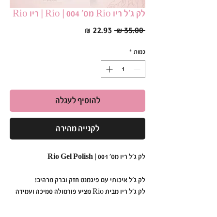
לק ג׳ל ריו Rio מס׳ 004 | Rio | ריו Rio
מחיר
מחיר
 ‏35.00 ‏₪ 
רגיל
מבצע
כמות
*
להוסיף לעגלה
לקנייה מהירה
לק ג'ל ריו מס' 001 | Rio Gel Polish
לק ג'ל איכותי עם פיגמנט חזק וברק מרהיב!
לק ג'ל ריו מבית Rio מציע פורמולה סמיכה ועמידה
במיוחד,
המבטיחה גימור אחיד ומבריק כבר מהשכבה