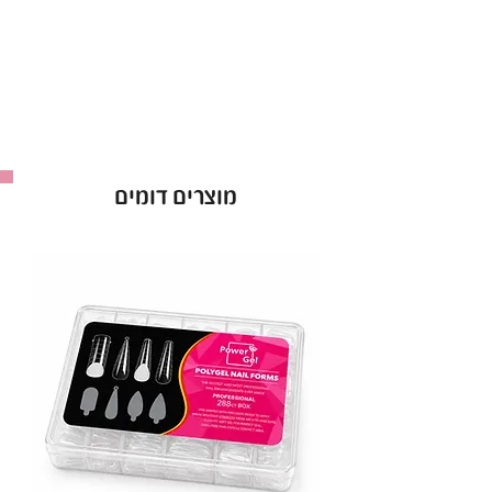
הראשונה.
הלק מצוין לשימוש מקצועי, עם פיגמנט חזק שיבטיח
לך צבע עשיר ועמוק לאורך זמן.
• יתרונות עיקריים:
עמידות גבוהה
: שומר על הברק לאורך זמן.
אטימות מושלמת
: מתייבש לשכבה אחידה
מוצרים דומים
מהשכבה הראשונה.
מבחר עצום
: מעל ל-300 גוונים לבחירה.
• אופן השימוש:
מרחי שכבת לק ג'ל ריו וייבשי במנורת LED במשך
60 שניות. חזרי על הפעולה לפי הצורך.
ריו - Rio Gel Polish
: לק ג'ל באיכות פרימיום,
ברישיון משרד הבריאות.
מכיל 16 מ"ל
.