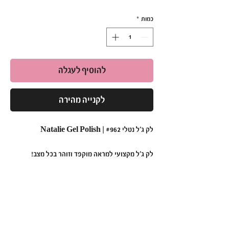
רגיל
מבצע
כמות
*
להוסיף לעגלה
לקנייה מהירה
לק ג'ל נטלי #962 | Natalie Gel Polish
לק ג'ל מקצועי למראה מוקפד וזוהר בכל מצב!
•
תכונות עיקריות:
פורמולה מתקדמת:
בעלת מרקם חלק ונוח
למריחה, המבטיחה כיסוי מלא, אחיד ומדויק.
עמידות גבוהה במיוחד:
שומר על מראה מבריק