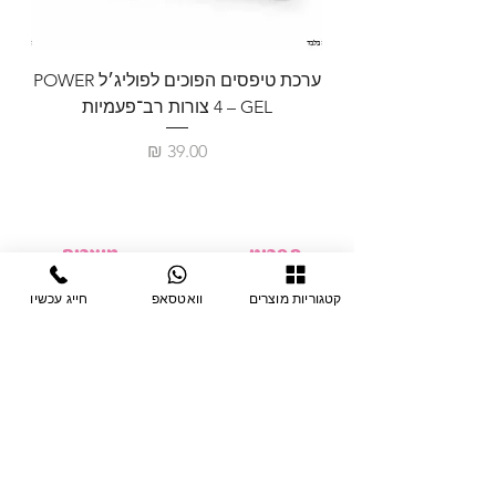
ערכת טיפסים הפוכים לפוליג׳ל POWER
GEL – ‏4 צורות רב־פעמיות
לבניית 
מחיר
תפריט
מוצרים
ציוד חד-פעמי
דף בית
קטגוריות מוצרים
וואטסאפ
חייג עכשיו
צבתות
מחלקות
טיפות לפטרת
אודות
ריהוט
צור קשר
מוצרי חשמל
תקנון האתר
תנאי אחראיות
מניקור ופדיקור