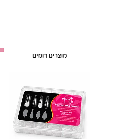
ורענן לאורך זמן, ללא קילופים.
גוונים מרהיבים ומגוונים:
מתאימים לכל סגנון,
עיצוב ואירוע.
•
יתרונות בולטים:
מתייבש במהירות תחת מנורות LED/UV,
מוצרים דומים
לחיסכון בזמן.
מעניק לציפורניים גימור מקצועי וברק מרהיב.
מתאים לשימוש במכוני יופי וגם לשימוש ביתי קל
ופשוט.
עם
לק ג'ל נטלי
, תיהני מציפורניים מטופחות, עמידות
וזוהרות – הבחירה המושלמת למראה מקצועי ומרשים
בכל יום מחדש!