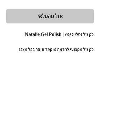
רגיל
מבצע
אזל מהמלאי
לק ג'ל נטלי #952 | Natalie Gel Polish
לק ג'ל מקצועי למראה מוקפד וזוהר בכל מצב!
•
תכונות עיקריות:
פורמולה מתקדמת:
בעלת מרקם חלק ונוח
למריחה, המבטיחה כיסוי מלא, אחיד ומדויק.
עמידות גבוהה במיוחד:
שומר על מראה מבריק
ורענן לאורך זמן, ללא קילופים.
גוונים מרהיבים ומגוונים:
מתאימים לכל סגנון,
עיצוב ואירוע.
•
יתרונות בולטים: