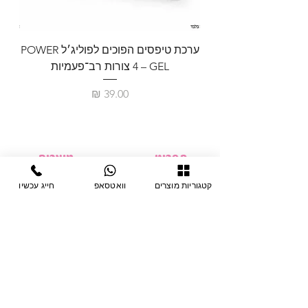
ערכת טיפסים הפוכים לפוליג׳ל POWER
GEL – ‏4 צורות רב־פעמיות
לבניית 
מחיר
תפריט
מוצרים
ציוד חד-פעמי
דף בית
קטגוריות מוצרים
וואטסאפ
חייג עכשיו
צבתות
מחלקות
טיפות לפטרת
אודות
ריהוט
צור קשר
מוצרי חשמל
תקנון האתר
תנאי אחראיות
מניקור ופדיקור