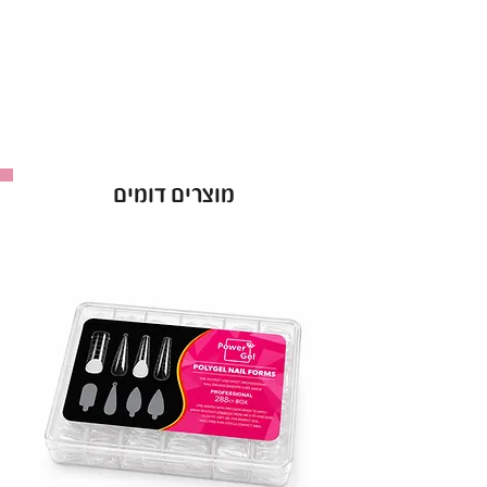
מתייבש במהירות תחת מנורות LED/UV,
לחיסכון בזמן.
מעניק לציפורניים גימור מקצועי וברק מרהיב.
מתאים לשימוש במכוני יופי וגם לשימוש ביתי קל
ופשוט.
עם
לק ג'ל נטלי
, תיהני מציפורניים מטופחות, עמידות
מוצרים דומים
וזוהרות – הבחירה המושלמת למראה מקצועי ומרשים
בכל יום מחדש!