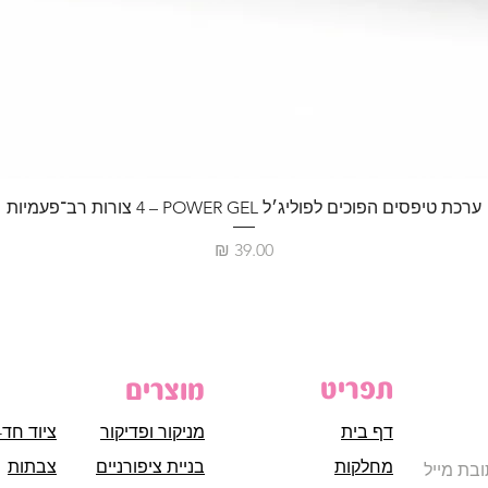
ערכת טיפסים הפוכים לפוליג׳ל POWER GEL – ‏4 צורות רב־פעמיות
מחיר
תפריט
מוצרים
דף בית
מניקור ופדיקור
ציוד חד-
מחלקות
בניית ציפורניים
צבתות