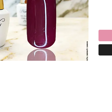
ח
יק.
מבריק
גנון,
מתייבש במהירות תחת מנורות LED/UV,
רהיב.
 ביתי קל
, עמידות