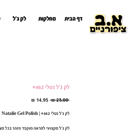
מ
דף הבית
מחלקות
לק ג'ל
לק ג'ל נטלי #462
מחיר
מחיר
 ‏23.00 ‏₪ 
רגיל
מבצע
לק ג'ל נטלי #462 | Natalie Gel Polish
לק ג'ל מקצועי למראה מוקפד וזוהר בכל מצ