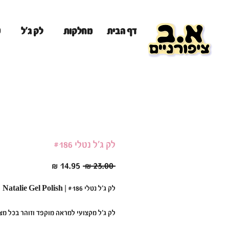
מ
דף הבית
מחלקות
לק ג'ל
לק ג'ל נטלי #186
מחיר
מחיר
 ‏23.00 ‏₪ 
רגיל
מבצע
לק ג'ל נטלי #186 | Natalie Gel Polish
לק ג'ל מקצועי למראה מוקפד וזוהר בכל מצ