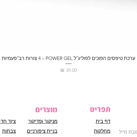
ערכת טיפסים הפוכים לפוליג׳ל POWER GEL – ‏4 צורות רב־פעמיות
מחיר
תפריט
מוצרים
דף בית
מניקור ופדיקור
ציוד חד-
מחלקות
בניית ציפורניים
צבתות