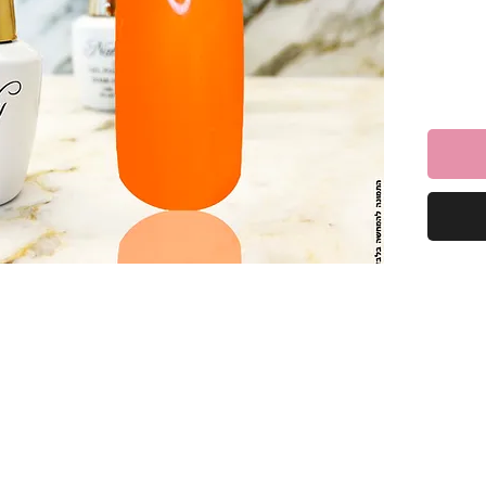
ח
יק.
מבריק
גנון,
מתייבש במהירות תחת מנורות LED/UV,
רהיב.
 ביתי קל
, עמידות