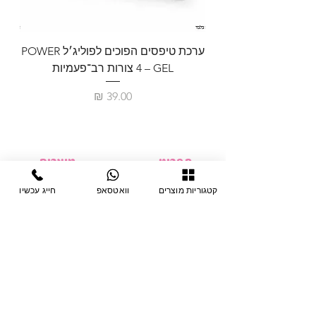
ערכת טיפסים הפוכים לפוליג׳ל POWER
GEL – ‏4 צורות רב־פעמיות
לבניית 
מחיר
תפריט
מוצרים
ציוד חד-פעמי
דף בית
קטגוריות מוצרים
וואטסאפ
חייג עכשיו
צבתות
מחלקות
טיפות לפטרת
אודות
ריהוט
צור קשר
מוצרי חשמל
תקנון האתר
תנאי אחראיות
מניקור ופדיקור