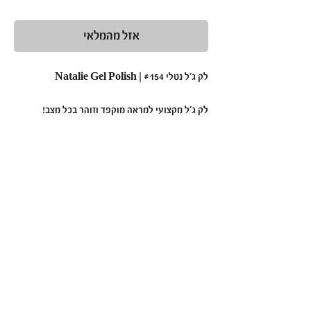
רגיל
מבצע
אזל מהמלאי
לק ג'ל נטלי #154 | Natalie Gel Polish
לק ג'ל מקצועי למראה מוקפד וזוהר בכל מצב!
•
תכונות עיקריות:
פורמולה מתקדמת:
בעלת מרקם חלק ונוח
למריחה, המבטיחה כיסוי מלא, אחיד ומדויק.
עמידות גבוהה במיוחד:
שומר על מראה מבריק
ורענן לאורך זמן, ללא קילופים.
גוונים מרהיבים ומגוונים:
מתאימים לכל סגנון,
עיצוב ואירוע.
•
יתרונות בולטים: