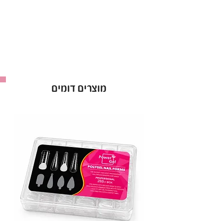
מתייבש במהירות תחת מנורות LED/UV,
לחיסכון בזמן.
מעניק לציפורניים גימור מקצועי וברק מרהיב.
מתאים לשימוש במכוני יופי וגם לשימוש ביתי קל
ופשוט.
עם
לק ג'ל נטלי
, תיהני מציפורניים מטופחות, עמידות
מוצרים דומים
וזוהרות – הבחירה המושלמת למראה מקצועי ומרשים
בכל יום מחדש!