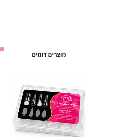
ורענן לאורך זמן, ללא קילופים.
גוונים מרהיבים ומגוונים:
מתאימים לכל סגנון,
עיצוב ואירוע.
•
יתרונות בולטים:
מתייבש במהירות תחת מנורות LED/UV,
מוצרים דומים
לחיסכון בזמן.
מעניק לציפורניים גימור מקצועי וברק מרהיב.
מתאים לשימוש במכוני יופי וגם לשימוש ביתי קל
ופשוט.
עם
לק ג'ל נטלי
, תיהני מציפורניים מטופחות, עמידות
וזוהרות – הבחירה המושלמת למראה מקצועי ומרשים
בכל יום מחדש!