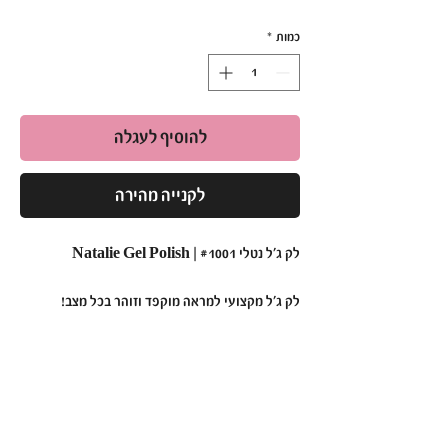
רגיל
מבצע
כמות
*
להוסיף לעגלה
לקנייה מהירה
לק ג'ל נטלי #1001 | Natalie Gel Polish
לק ג'ל מקצועי למראה מוקפד וזוהר בכל מצב!
•
תכונות עיקריות:
פורמולה מתקדמת:
בעלת מרקם חלק ונוח
למריחה, המבטיחה כיסוי מלא, אחיד ומדויק.
עמידות גבוהה במיוחד:
שומר על מראה מבריק