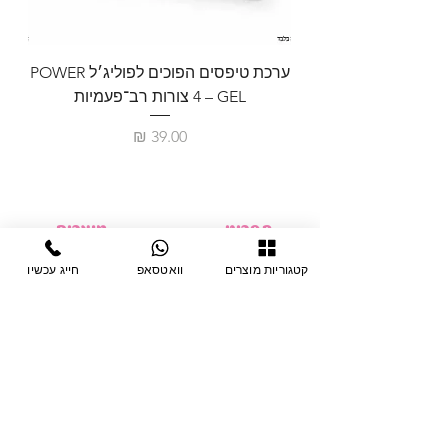
ערכת טיפסים הפוכים לפוליג׳ל POWER
GEL – ‏4 צורות רב־פעמיות
לבניית 
מחיר
תפריט
מוצרים
ציוד חד-פעמי
דף בית
קטגוריות מוצרים
וואטסאפ
חייג עכשיו
צבתות
מחלקות
טיפות לפטרת
אודות
ריהוט
צור קשר
מוצרי חשמל
תקנון האתר
תנאי אחראיות
מניקור ופדיקור