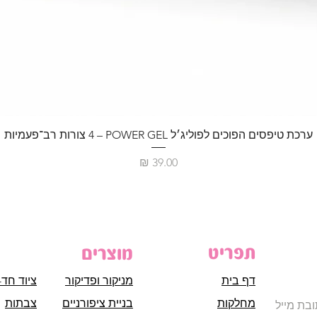
ערכת טיפסים הפוכים לפוליג׳ל POWER GEL – ‏4 צורות רב־פעמיות
מחיר
תפריט
מוצרים
דף בית
מניקור ופדיקור
ציוד חד-
מחלקות
בניית ציפורניים
צבתות