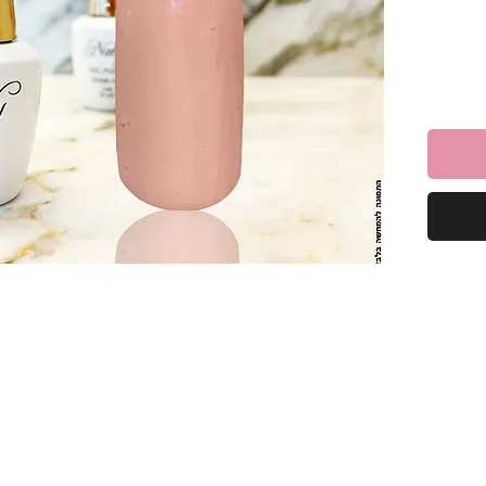
ח
יק.
מבריק
גנון,
מתייבש במהירות תחת מנורות LED/UV,
רהיב.
 ביתי קל
, עמידות