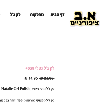
מ
דף הבית
מחלקות
לק ג'ל
לק ג'ל נטלי #039
מחיר
מחיר
 ‏23.00 ‏₪ 
רגיל
מבצע
לק ג'ל נטלי #039 | Natalie Gel Polish
לק ג'ל מקצועי למראה מוקפד וזוהר בכל מצ